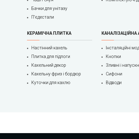
Бачки для унітазу
П'єдестали
КЕРАМІЧНА ПЛИТКА
КАНАЛІЗАЦІЙНА
Настінний кахель
Інсталяційні мод
Плитка для підлоги
Кнопки
Кахельний декор
Зливні і напуск
Кахельну фриз і бордюр
Сифони
Куточки для кахлю
Відводи