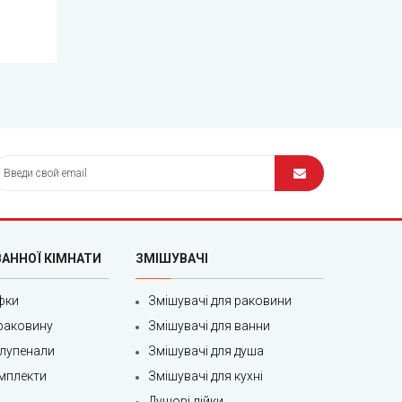
ВАННОЇ КІМНАТИ
ЗМІШУВАЧІ
фки
Змішувачі для раковини
раковину
Змішувачі для ванни
олупенали
Змішувачі для душа
мплекти
Змішувачі для кухні
Душові лійки