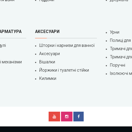
 АРМАТУРА
АКСЕСУАРИ
Урни
Полиці для
улі
Шторки і карнизи для ванної
Тримачі дл
Аксесуари
Тримачі дл
ні механізми
Вішалки
Поручні
Йоржики і туалетні стійки
Ізолюючі ма
Килимки