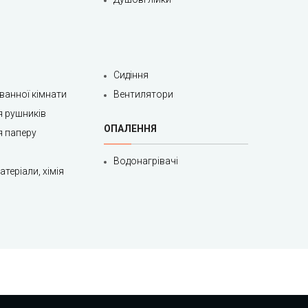
Сидіння
 ванної кімнати
Вентилятори
я рушників
ОПАЛЕННЯ
я паперу
Водонагрівачі
теріали, хімія