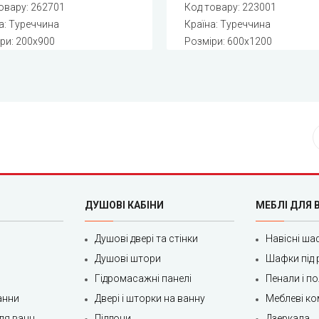
овару:
262701
Код товару:
223001
а: Туреччина
Країна: Туреччина
ри: 200x900
Розміри: 600x1200
ДУШОВІ КАБІНИ
МЕБЛІ ДЛЯ 
Душові двері та стінки
Навісні ша
Душові штори
Шафки під 
Гідромасажні панелі
Пенали і п
анни
Двері і шторки на ванну
Меблеві ко
ля ванн
Піддони
Дзеркала