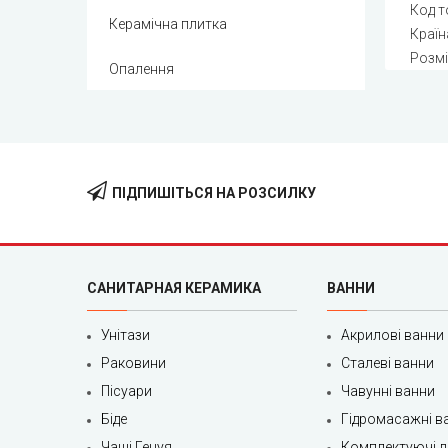
Код т
Керамічна плитка
Країн
Розмі
Опалення
ПІДПИШІТЬСЯ НА РОЗСИЛКУ
САНИТАРНАЯ КЕРАМИКА
ВАННИ
Унітази
Акрилові ванни
Раковини
Сталеві ванни
Пісуари
Чавунні ванни
Біде
Гідромасажні в
Чаші Генуя
Комплектуючі д