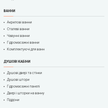
ВАННИ
Акрилові ванни
Сталеві ванни
Чавунні ванни
Гідромасажні ванни
Комплектуючі для ванн
ДУШОВІ КАБІНИ
Душові двері та стінки
Душові штори
Гідромасажні панелі
Двері і шторки на ванну
Піддони