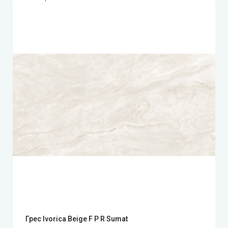
Грес Ivorica Beige F P R Sumat