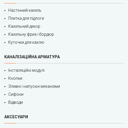
Настінний кахель
Плитка для підлоги
Кахельний декор
Кахельну фриз і бордюр
Куточки для кахлю
КАНАЛІЗАЦІЙНА АРМАТУРА
Інсталяційні модулі
Кнопки
Зливні і напускні механізми
Сифони
Відводи
АКСЕСУАРИ