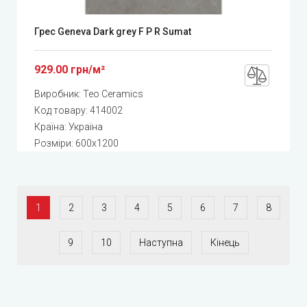
Грес Geneva Dark grey F P R Sumat
929.00 грн/м²
Виробник:
Teo Ceramics
Код товару:
414002
Країна: Україна
Розміри: 600x1200
1
2
3
4
5
6
7
8
9
10
Наступна
Кінець