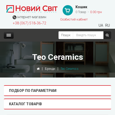
Кошик
0 Товар
0.00 грн
інтернет-магазин
Особистий кабінет
+38 (067) 518‑36‑72
UA
RU
Пошук
Teo Ceramics
Бренди
Teo Ceramics
ПОДБОР ПО ПАРАМЕТРАМ
КАТАЛОГ ТОВАРІВ