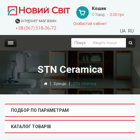
Кошик
0 Товар
0.00 грн
інтернет-магазин
Особистий кабінет
+38 (067) 518‑36‑72
UA
RU
Пошук
STN Ceramica
Бренди
STN Ceramica
ПОДБОР ПО ПАРАМЕТРАМ
КАТАЛОГ ТОВАРІВ