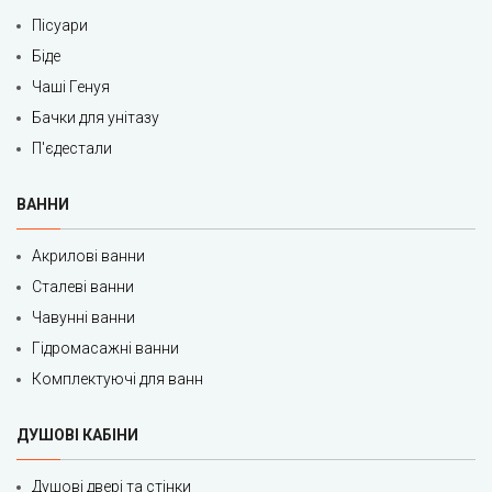
Пісуари
Біде
Чаші Генуя
Бачки для унітазу
П'єдестали
ВАННИ
Акрилові ванни
Сталеві ванни
Чавунні ванни
Гідромасажні ванни
Комплектуючі для ванн
ДУШОВІ КАБІНИ
Душові двері та стінки