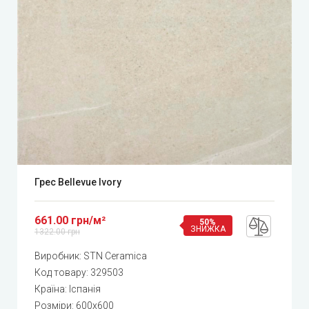
Грес Bellevue Ivory
661.00 грн/м²
50%
ЗНИЖКА
1322.00 грн
Виробник:
STN Ceramica
Код товару:
329503
Країна: Іспанія
Розміри: 600x600