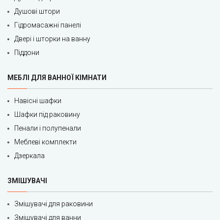
Душові штори
Гідромасажні панелі
Двері і шторки на ванну
Піддони
МЕБЛІ ДЛЯ ВАННОЇ КІМНАТИ
Навісні шафки
Шафки під раковину
Пенали і полупенали
Меблеві комплекти
Дзеркала
ЗМІШУВАЧІ
Змішувачі для раковини
Змішувачі для ванни