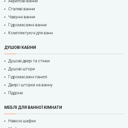
Акрилові ванни
Сталеві ванни
Чавунні ванни
Гідромасажні ванни
Комплектуючі для ванн
ДУШОВІ КАБІНИ
Душові двері та стінки
Душові штори
Гідромасажні панелі
Двері і шторки на ванну
Піддони
МЕБЛІ ДЛЯ ВАННОЇ КІМНАТИ
Навісні шафки