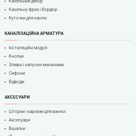
Кахельний декор
Кахельну фриз і бордюр
Куточки для кахлю
КАНАЛІЗАЦІЙНА АРМАТУРА
Інсталяційні модулі
Кнопки
Зливні і напускні механізми
Сифони
Відводи
АКСЕСУАРИ
Шторки і карнизи для ванної
Аксесуари
Вішалки