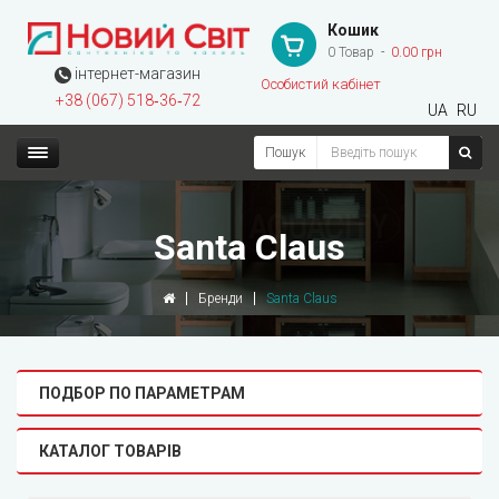
Кошик
0 Товар
0.00 грн
інтернет-магазин
Особистий кабінет
+38 (067) 518‑36‑72
UA
RU
Пошук
Santa Claus
Бренди
Santa Claus
ПОДБОР ПО ПАРАМЕТРАМ
КАТАЛОГ ТОВАРІВ