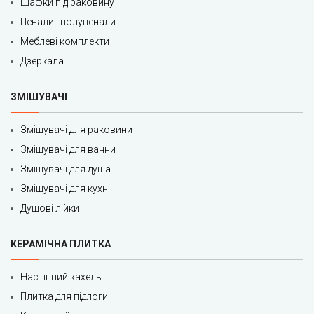
Шафки під раковину
Пенали і полупенали
Меблеві комплекти
Дзеркала
ЗМІШУВАЧІ
Змішувачі для раковини
Змішувачі для ванни
Змішувачі для душа
Змішувачі для кухні
Душові лійки
КЕРАМІЧНА ПЛИТКА
Настінний кахель
Плитка для підлоги