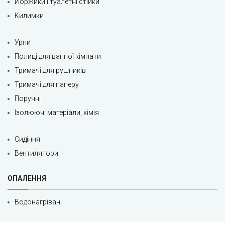
Йоржики і туалетні стійки
Килимки
Урни
Полиці для ванної кімнати
Тримачі для рушників
Тримачі для паперу
Поручні
Ізолюючі матеріали, хімія
Сидіння
Вентилятори
ОПАЛЕННЯ
Водонагрівачі