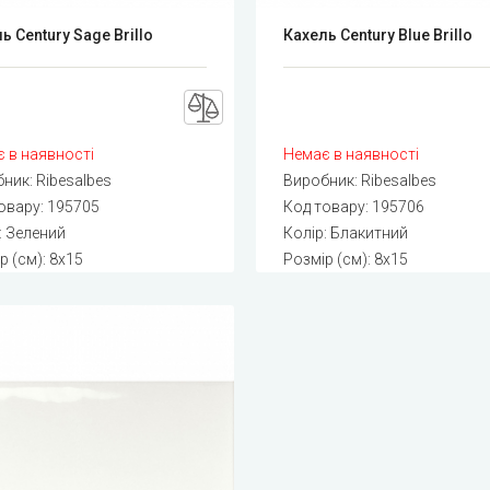
ь Century Sage Brillo
Кахель Century Blue Brillo
 в наявності
Немає в наявності
бник:
Ribesalbes
Виробник:
Ribesalbes
овару:
195705
Код товару:
195706
: Зелений
Колір: Блакитний
р (см): 8x15
Розмір (см): 8x15