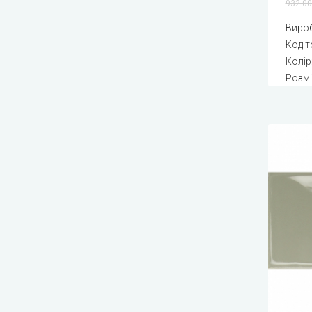
932.00
Виро
Код т
Колір
Розмі