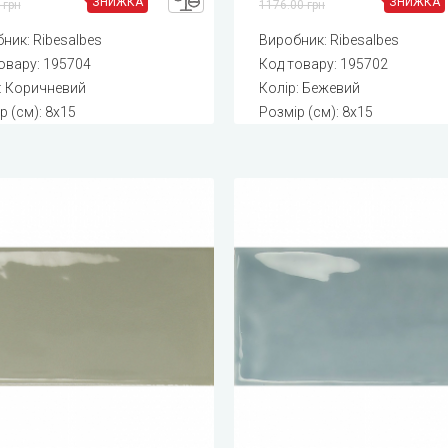
ЗНИЖКА
ЗНИЖКА
 грн
1176.00 грн
бник:
Ribesalbes
Виробник:
Ribesalbes
овару:
195704
Код товару:
195702
: Коричневий
Колір: Бежевий
р (см): 8x15
Розмір (см): 8x15