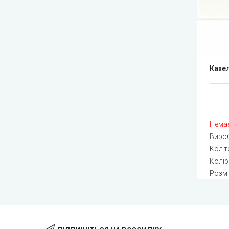
Кахел
Немає
Виро
Код т
Колір
Розмі