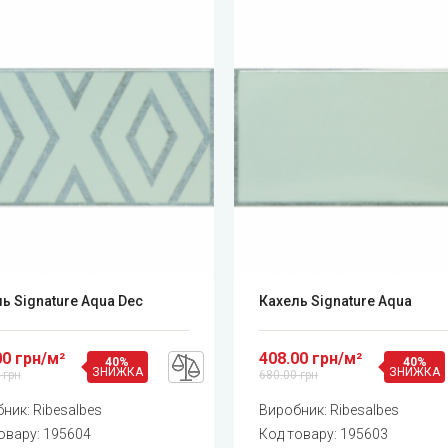
ь Signature Aqua Dec
Кахель Signature Aqua
00 грн/м²
408.00 грн/м²
40%
40%
ЗНИЖКА
ЗНИЖКА
 грн
680.00 грн
бник:
Ribesalbes
Виробник:
Ribesalbes
овару:
195604
Код товару:
195603