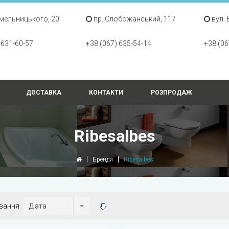
Хмельницького, 20
пр. Слобожанський, 117
вул. 
 631-60-57
+38 (067) 635-54-14
+38 (06
ДОСТАВКА
КОНТАКТИ
РОЗПРОДАЖ
Ribesalbes
Бренди
Ribesalbes
вання