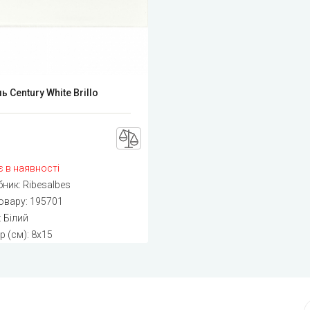
ь Century White Brillo
 в наявності
бник:
Ribesalbes
овару:
195701
: Білий
р (см): 8x15