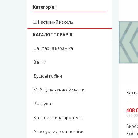
Категорія:
Настінний кахель
КАТАЛОГ ТОВАРІВ
Санітарна кераміка
Ванни
Душові кабіни
Меблі для ванної кімнати
Кахел
Змішувачі
408.
680.00
Каналізаційна арматура
Виро
Аксесуари до сантехніки
Код т