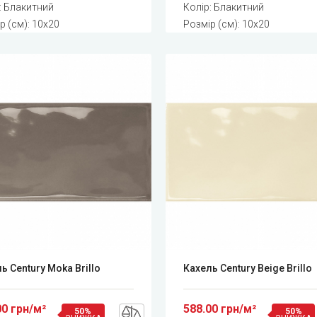
: Блакитний
Колір: Блакитний
р (см): 10x20
Розмір (см): 10x20
ь Century Moka Brillo
Кахель Century Beige Brillo
00 грн/м²
588.00 грн/м²
50%
50%