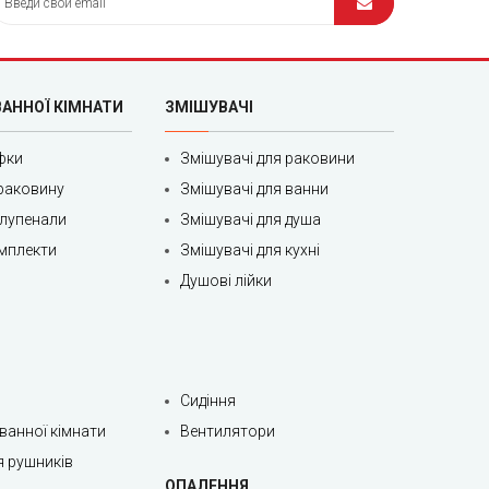
ВАННОЇ КІМНАТИ
ЗМІШУВАЧІ
фки
Змішувачі для раковини
раковину
Змішувачі для ванни
олупенали
Змішувачі для душа
мплекти
Змішувачі для кухні
Душові лійки
Сидіння
 ванної кімнати
Вентилятори
я рушників
ОПАЛЕННЯ