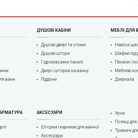
ДУШОВІ КАБІНИ
МЕБЛІ ДЛЯ 
Душові двері та стінки
Навісні ша
Душові штори
Шафки під 
Гідромасажні панелі
Пенали і п
анни
Двері і шторки на ванну
Меблеві ко
ля ванн
Піддони
Дзеркала
 АРМАТУРА
АКСЕСУАРИ
Урни
Полиці для
улі
Шторки і карнизи для ванної
Тримачі дл
Аксесуари