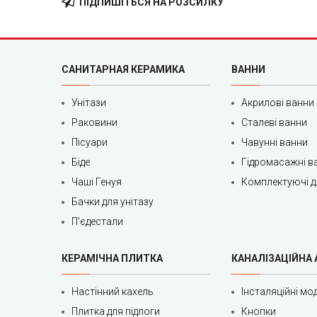
ПІДПИШІТЬСЯ НА РОЗСИЛКУ
САНИТАРНАЯ КЕРАМИКА
ВАННИ
Унітази
Акрилові ванни
Раковини
Сталеві ванни
Пісуари
Чавунні ванни
Біде
Гідромасажні в
Чаші Генуя
Комплектуючі д
Бачки для унітазу
П'єдестали
КЕРАМІЧНА ПЛИТКА
КАНАЛІЗАЦІЙНА
Настінний кахель
Інсталяційні мод
Плитка для підлоги
Кнопки