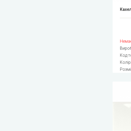
Кахел
Немає
Виро
Код т
Колір
Розмі