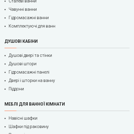
Сталеві ванни
Чавунні ванни
Гідромасажні ванни
Комплектуючі для ванн
ДУШОВІ КАБІНИ
Душові двері та стінки
Душові штори
Гідромасажні панелі
Двері і шторки на ванну
Піддони
МЕБЛІ ДЛЯ ВАННОЇ КІМНАТИ
Навісні шафки
Шафки під раковину