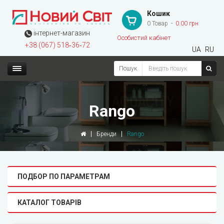
Кошик
0 Товар
0.00 грн
інтернет-магазин
Особистий кабінет
+38 (067) 518‑36‑72
UA
RU
Пошук
Rango
Бренди
Rango
ПОДБОР ПО ПАРАМЕТРАМ
КАТАЛОГ ТОВАРІВ