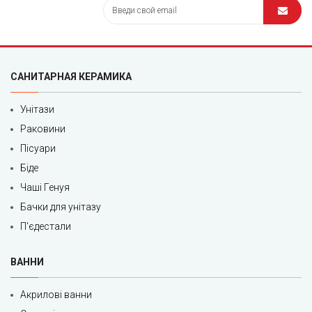
САНИТАРНАЯ КЕРАМИКА
Унітази
Раковини
Пісуари
Біде
Чаші Генуя
Бачки для унітазу
П'єдестали
ВАННИ
Акрилові ванни