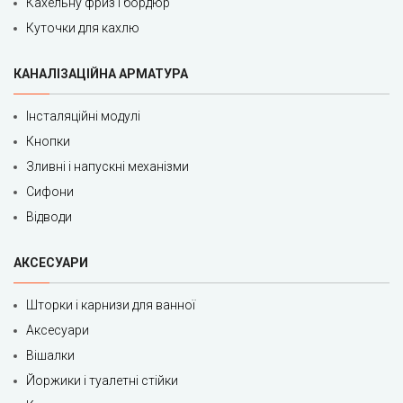
Кахельну фриз і бордюр
Куточки для кахлю
КАНАЛІЗАЦІЙНА АРМАТУРА
Інсталяційні модулі
Кнопки
Зливні і напускні механізми
Сифони
Відводи
АКСЕСУАРИ
Шторки і карнизи для ванної
Аксесуари
Вішалки
Йоржики і туалетні стійки