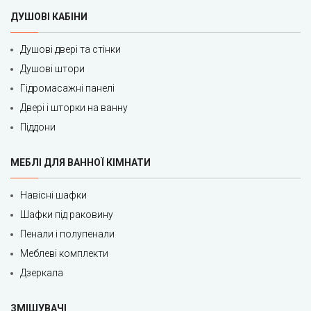
ДУШОВІ КАБІНИ
Душові двері та стінки
Душові штори
Гідромасажні панелі
Двері і шторки на ванну
Піддони
МЕБЛІ ДЛЯ ВАННОЇ КІМНАТИ
Навісні шафки
Шафки під раковину
Пенали і полупенали
Меблеві комплекти
Дзеркала
ЗМІШУВАЧІ