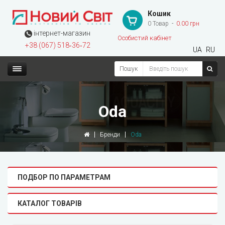
Кошик
0 Товар
0.00 грн
інтернет-магазин
Особистий кабінет
+38 (067) 518‑36‑72
UA
RU
Пошук
Oda
Бренди
Oda
ПОДБОР ПО ПАРАМЕТРАМ
КАТАЛОГ ТОВАРІВ