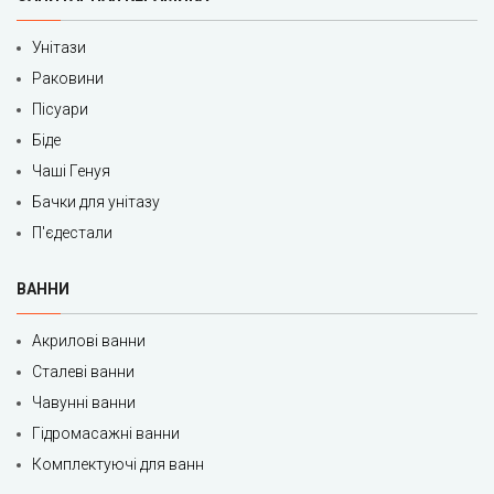
Унітази
Раковини
Пісуари
Біде
Чаші Генуя
Бачки для унітазу
П'єдестали
ВАННИ
Акрилові ванни
Сталеві ванни
Чавунні ванни
Гідромасажні ванни
Комплектуючі для ванн