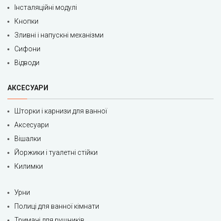
Інсталяційні модулі
Кнопки
Зливні і напускні механізми
Сифони
Відводи
АКСЕСУАРИ
Шторки і карнизи для ванної
Аксесуари
Вішалки
Йоржики і туалетні стійки
Килимки
Урни
Полиці для ванної кімнати
Тримачі для рушників