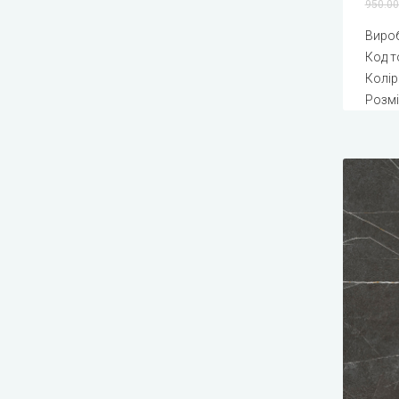
950.00
Виро
Код т
Колір
Розмі