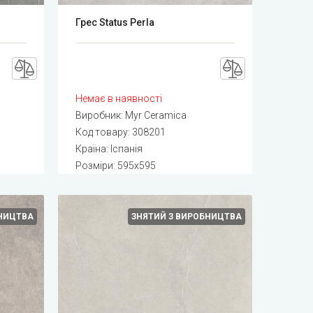
Грес Status Perla
Немає в наявності
Виробник:
Myr Ceramica
Код товару:
308201
Країна: Іспанія
Розміри: 595x595
БНИЦТВА
ЗНЯТИЙ З ВИРОБНИЦТВА