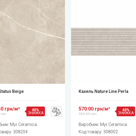
Status Beige
Кахель Nature Line Perla
40 грн/м²
570.00 грн/м²
40%
40%
ЗНИЖКА
ЗНИЖКА
 грн
950.00 грн
бник:
Myr Ceramica
Виробник:
Myr Ceramica
овару:
308204
Код товару:
308002