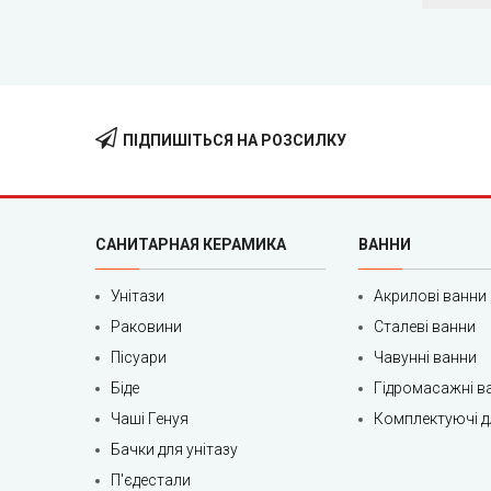
ПІДПИШІТЬСЯ НА РОЗСИЛКУ
САНИТАРНАЯ КЕРАМИКА
ВАННИ
Унітази
Акрилові ванни
Раковини
Сталеві ванни
Пісуари
Чавунні ванни
Біде
Гідромасажні в
Чаші Генуя
Комплектуючі д
Бачки для унітазу
П'єдестали