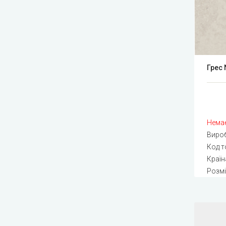
Грес 
Немає
Виро
Код т
Країна
Розмі