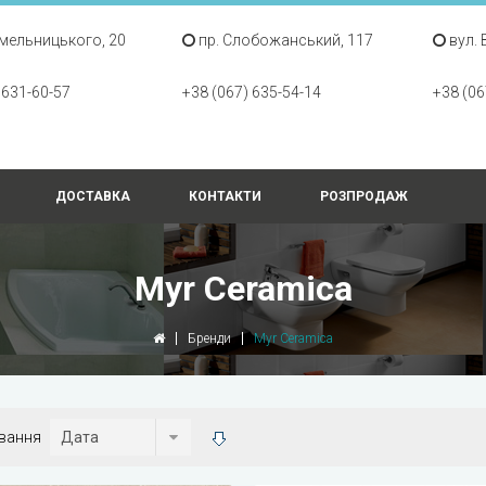
Хмельницького, 20
пр. Слобожанський, 117
вул. 
 631-60-57
+38 (067) 635-54-14
+38 (06
ДОСТАВКА
КОНТАКТИ
РОЗПРОДАЖ
Myr Ceramica
Бренди
Myr Ceramica
вання