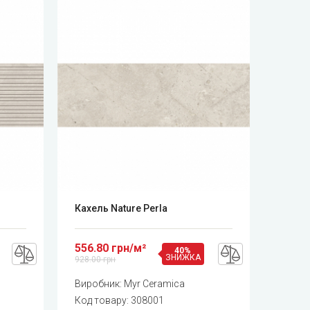
Кахель Nature Perla
556.80 грн/м²
40%
ЗНИЖКА
928.00 грн
Виробник:
Myr Ceramica
Код товару:
308001