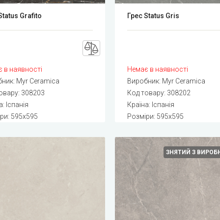
Status Grafito
Грес Status Gris
 в наявності
Немає в наявності
бник:
Myr Ceramica
Виробник:
Myr Ceramica
овару:
308203
Код товару:
308202
: Іспанія
Країна: Іспанія
ри: 595x595
Розміри: 595x595
ЗНЯТИЙ З ВИРО