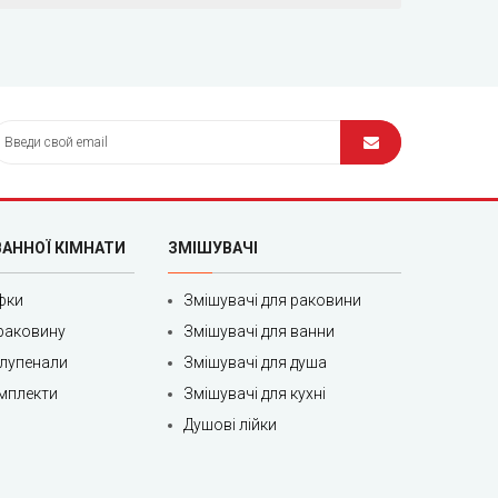
ВАННОЇ КІМНАТИ
ЗМІШУВАЧІ
фки
Змішувачі для раковини
раковину
Змішувачі для ванни
олупенали
Змішувачі для душа
мплекти
Змішувачі для кухні
Душові лійки