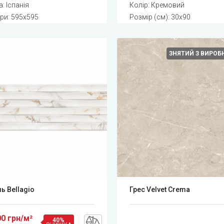
: Іспанія
Колір: Кремовий
ри: 595x595
Розмір (см): 30x90
ЗНЯТИЙ З ВИРО
ь Bellagio
Грес Velvet Crema
00 грн/м²
40%