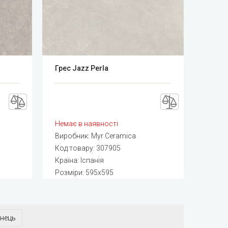
Грес Jazz Perla
Немає в наявності
Виробник:
Myr Ceramica
Код товару:
307905
Країна: Іспанія
Розміри: 595x595
інець