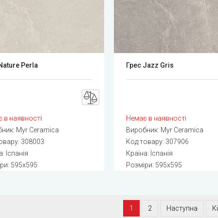
Nature Perla
Грес Jazz Gris
 в наявності
Немає в наявності
бник:
Myr Ceramica
Виробник:
Myr Ceramica
овару:
308003
Код товару:
307906
: Іспанія
Країна: Іспанія
ри: 595x595
Розміри: 595x595
1
2
Наступна
К