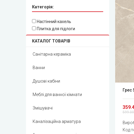
Категорія:
Настінний кахель
Плитка для підлоги
КАТАЛОГ ТОВАРІВ
Санітарна кераміка
Ванни
Душові кабіни
Грес 
Меблі для ванної кімнати
359.
Змішувачі
599.00
Каналізаційна арматура
Виро
Код т