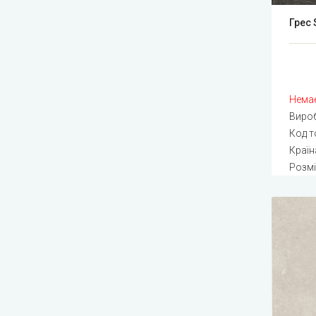
Грес 
Немає
Виро
Код т
Країна
Розмі