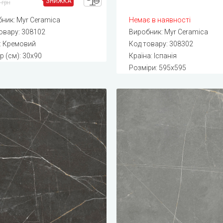
ЗНИЖКА
 грн
бник:
Myr Ceramica
Немає в наявності
овару:
308102
Виробник:
Myr Ceramica
: Кремовий
Код товару:
308302
р (см): 30x90
Країна: Іспанія
Розміри: 595x595