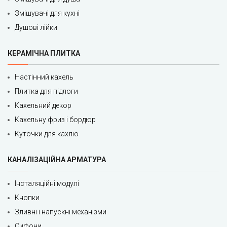
Змішувачі для кухні
Душові лійки
КЕРАМІЧНА ПЛИТКА
Настінний кахель
Плитка для підлоги
Кахельний декор
Кахельну фриз і бордюр
Куточки для кахлю
КАНАЛІЗАЦІЙНА АРМАТУРА
Інсталяційні модулі
Кнопки
Зливні і напускні механізми
Сифони