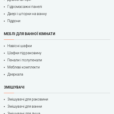
Гідромасажні панелі
Двері і шторки на ванну
Піддони
МЕБЛІ ДЛЯ ВАННОЇ КІМНАТИ
Навісні шафки
Шафки під раковину
Пенали і полупенали
Меблеві комплекти
Дзеркала
ЗМІШУВАЧІ
Змішувачі для раковини
Змішувачі для ванни
Змішувачі для душа