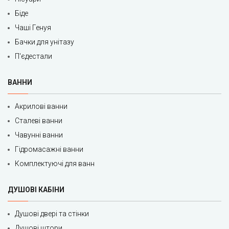
Біде
Чаші Генуя
Бачки для унітазу
П'єдестали
ВАННИ
Акрилові ванни
Сталеві ванни
Чавунні ванни
Гідромасажні ванни
Комплектуючі для ванн
ДУШОВІ КАБІНИ
Душові двері та стінки
Душові штори