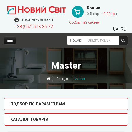
Кошик
0 Товар
0.00 грн
інтернет-магазин
Особистий кабінет
+38 (067) 518‑36‑72
UA
RU
Пошук
Master
Бренди
Master
ПОДБОР ПО ПАРАМЕТРАМ
КАТАЛОГ ТОВАРІВ