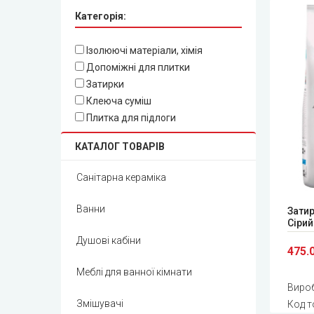
Категорія:
Ізолюючі матеріали, хімія
Допоміжні для плитки
Затирки
Клеюча суміш
Плитка для підлоги
КАТАЛОГ ТОВАРІВ
Санітарна кераміка
Ванни
Затир
Сірий
Душові кабіни
475.
Меблі для ванної кімнати
Виро
Змішувачі
Код т