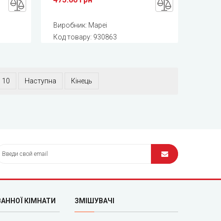
Виробник:
Mapei
Код товару:
930863
10
Наступна
Кінець
ВАННОЇ КІМНАТИ
ЗМІШУВАЧІ