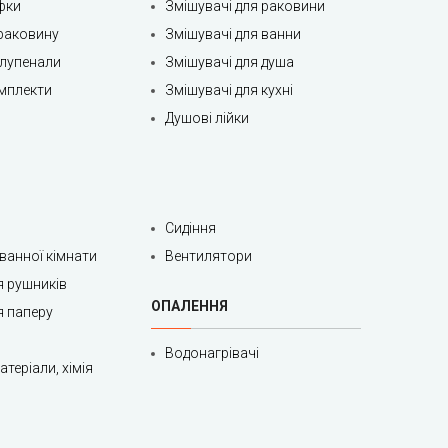
фки
Змішувачі для раковини
раковину
Змішувачі для ванни
олупенали
Змішувачі для душа
мплекти
Змішувачі для кухні
Душові лійки
Сидіння
 ванної кімнати
Вентилятори
я рушників
ОПАЛЕННЯ
я паперу
Водонагрівачі
теріали, хімія