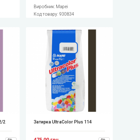
Виробник:
Mapei
Код товару:
930834
2/2
Затирка UltraColor Plus 114
475.00 грн