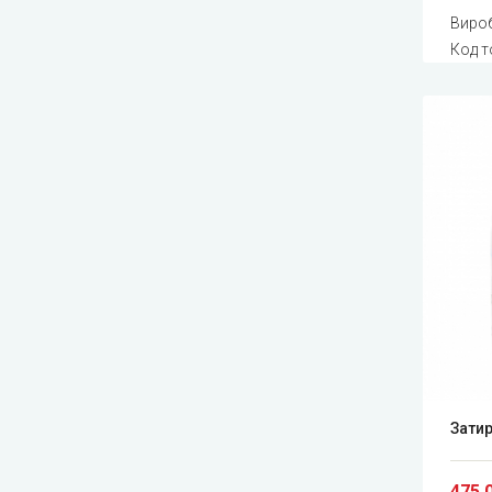
Виро
Код т
Затир
475.