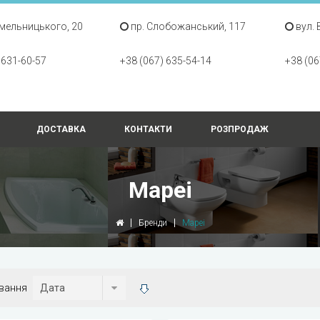
Хмельницького, 20
пр. Слобожанський, 117
вул. 
 631-60-57
+38 (067) 635-54-14
+38 (06
ДОСТАВКА
КОНТАКТИ
РОЗПРОДАЖ
Mapei
Бренди
Mapei
вання