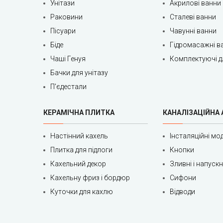
Унітази
Акрилові ванни
Раковини
Сталеві ванни
Пісуари
Чавунні ванни
Біде
Гідромасажні в
Чаші Генуя
Комплектуючі д
Бачки для унітазу
П'єдестали
КЕРАМІЧНА ПЛИТКА
КАНАЛІЗАЦІЙНА
Настінний кахель
Інсталяційні мод
Плитка для підлоги
Кнопки
Кахельний декор
Зливні і напуск
Кахельну фриз і бордюр
Сифони
Куточки для кахлю
Відводи