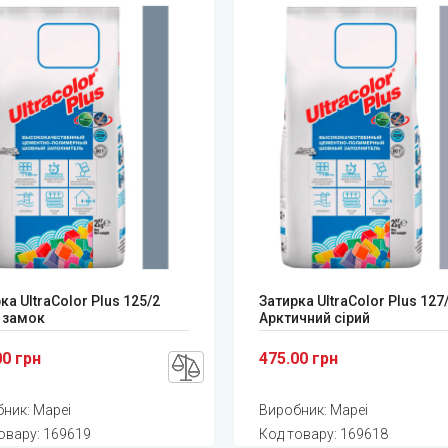
ка UltraColor Plus 125/2
Затирка UltraColor Plus 127
 замок
Арктичний сірий
00 грн
475.00 грн
бник:
Mapei
Виробник:
Mapei
овару:
169619
Код товару:
169618