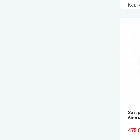
Код т
Затир
біла 
475.