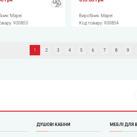
бник:
Mapei
Виробник:
Mapei
овару:
930853
Код товару:
930854
1
2
3
4
5
6
7
8
9
ДУШОВІ КАБІНИ
МЕБЛІ ДЛЯ 