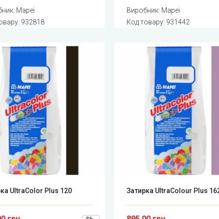
бник:
Mapei
Виробник:
Mapei
овару:
932818
Код товару:
931442
ка UltraColor Plus 120
Затирка UltraColour Plus 16
00 грн
895.00 грн