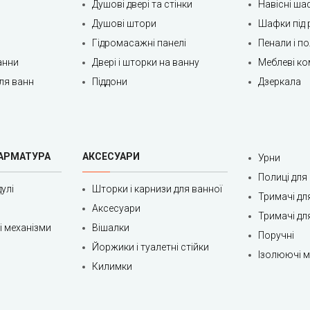
Душові двері та стінки
Навісні ша
Душові штори
Шафки під 
Гідромасажні панелі
Пенали і п
анни
Двері і шторки на ванну
Меблеві ко
ля ванн
Піддони
Дзеркала
 АРМАТУРА
АКСЕСУАРИ
Урни
Полиці для
улі
Шторки і карнизи для ванної
Тримачі дл
Аксесуари
Тримачі дл
ні механізми
Вішалки
Поручні
Йоржики і туалетні стійки
Ізолюючі ма
Килимки