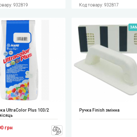
овару:
932819
Код товару:
932817
ЗА
ка UltraColor Plus 103/2
Ручка Finish змінна
місяць
00 грн