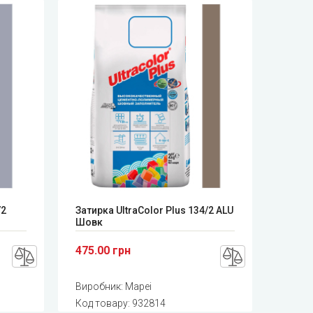
/2
Затирка UltraColor Plus 134/2 ALU
Шовк
475.00 грн
Виробник:
Mapei
Код товару:
932814