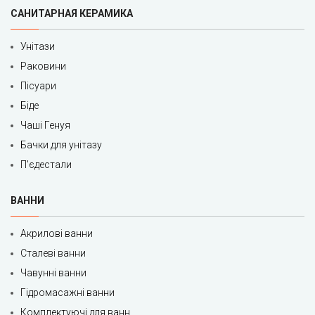
САНИТАРНАЯ КЕРАМИКА
Унітази
Раковини
Пісуари
Біде
Чаші Генуя
Бачки для унітазу
П'єдестали
ВАННИ
Акрилові ванни
Сталеві ванни
Чавунні ванни
Гідромасажні ванни
Комплектуючі для ванн