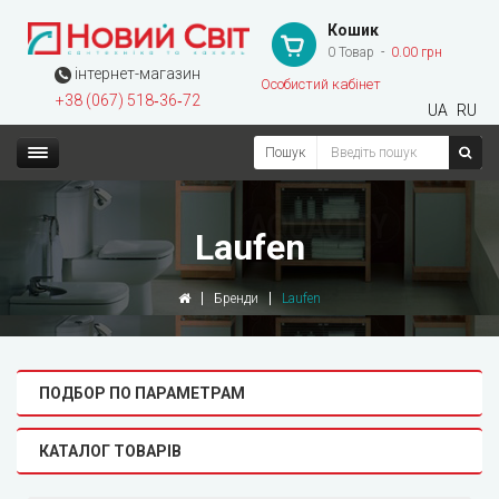
Кошик
0 Товар
0.00 грн
інтернет-магазин
Особистий кабінет
+38 (067) 518‑36‑72
UA
RU
Пошук
Laufen
Бренди
Laufen
ПОДБОР ПО ПАРАМЕТРАМ
КАТАЛОГ ТОВАРІВ