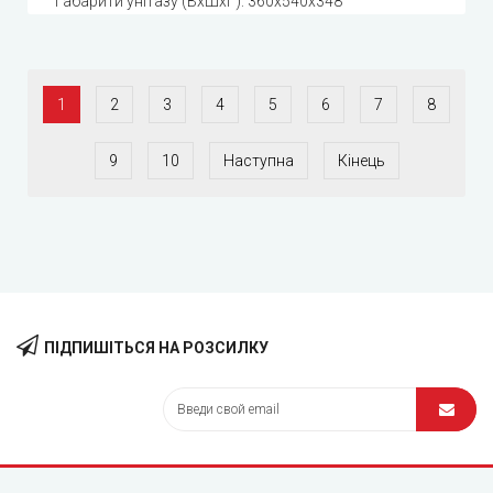
Габарити унітазу (ВхШхГ): 360х540х348
1
2
3
4
5
6
7
8
9
10
Наступна
Кінець
ПІДПИШІТЬСЯ НА РОЗСИЛКУ