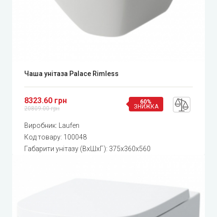
Чаша унітаза Palace Rimless
8323.60 грн
60%
ЗНИЖКА
20809.00 грн
Виробник:
Laufen
Код товару:
100048
Габарити унітазу (ВхШхГ): 375x360x560