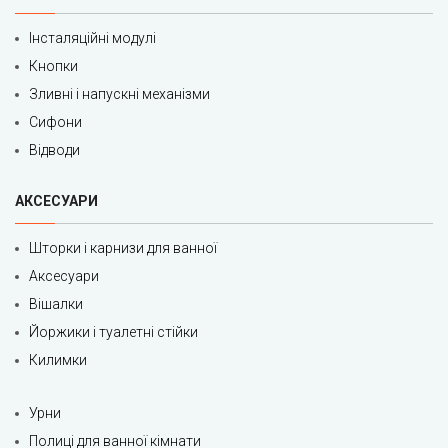
Інсталяційні модулі
Кнопки
Зливні і напускні механізми
Сифони
Відводи
АКСЕСУАРИ
Шторки і карнизи для ванної
Аксесуари
Вішалки
Йоржики і туалетні стійки
Килимки
Урни
Полиці для ванної кімнати