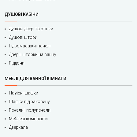
ДУШОВІ КАБІНИ
Душові двері та стінки
Душові штори
Гідромасажні панелі
Двері і шторки на ванну
Піддони
МЕБЛІ ДЛЯ ВАННОЇ КІМНАТИ
Навісні шафки
Шафки під раковину
Пенали і полупенали
Меблеві комплекти
Дзеркала