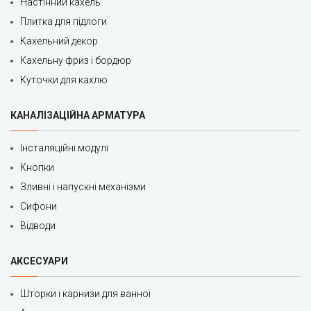
Настінний кахель
Плитка для підлоги
Кахельний декор
Кахельну фриз і бордюр
Куточки для кахлю
КАНАЛІЗАЦІЙНА АРМАТУРА
Інсталяційні модулі
Кнопки
Зливні і напускні механізми
Сифони
Відводи
АКСЕСУАРИ
Шторки і карнизи для ванної