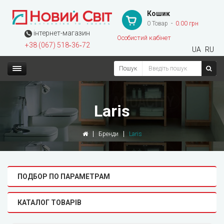
Кошик
0 Товар
0.00 грн
інтернет-магазин
Особистий кабінет
+38 (067) 518‑36‑72
UA
RU
Пошук
Laris
Бренди
Laris
ПОДБОР ПО ПАРАМЕТРАМ
КАТАЛОГ ТОВАРІВ