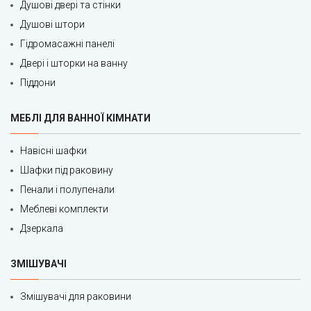
Душові двері та стінки
Душові штори
Гідромасажні панелі
Двері і шторки на ванну
Піддони
МЕБЛІ ДЛЯ ВАННОЇ КІМНАТИ
Навісні шафки
Шафки під раковину
Пенали і полупенали
Меблеві комплекти
Дзеркала
ЗМІШУВАЧІ
Змішувачі для раковини