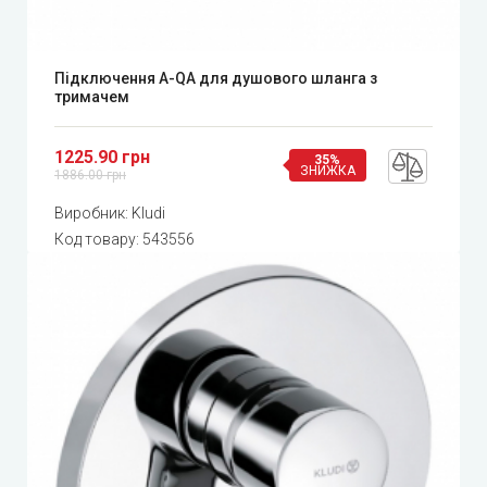
Підключення A-QA для душового шланга з
тримачем
1225.90 грн
35%
ЗНИЖКА
1886.00 грн
Виробник:
Kludi
Код товару:
543556