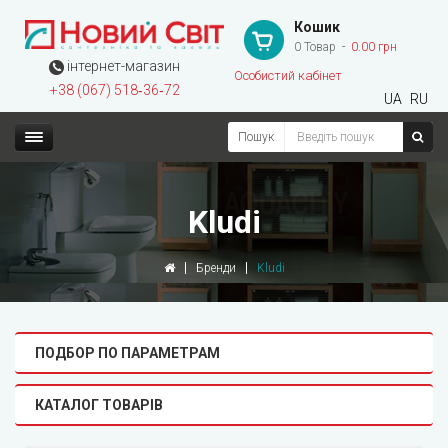
Кошик
0 Товар
0.00 грн
інтернет-магазин
Особистий кабінет
+38 (067) 518‑36‑72
UA
RU
Пошук
Kludi
Бренди
Kludi
ПОДБОР ПО ПАРАМЕТРАМ
КАТАЛОГ ТОВАРІВ