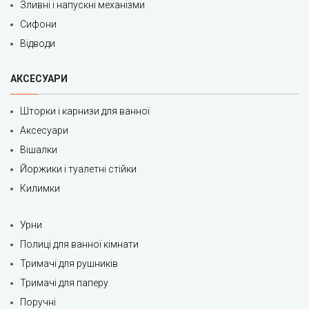
Зливні і напускні механізми
Сифони
Відводи
АКСЕСУАРИ
Шторки і карнизи для ванної
Аксесуари
Вішалки
Йоржики і туалетні стійки
Килимки
Урни
Полиці для ванної кімнати
Тримачі для рушників
Тримачі для паперу
Поручні