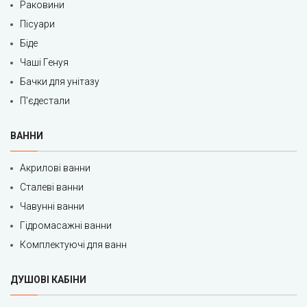
Раковини
Пісуари
Біде
Чаші Генуя
Бачки для унітазу
П'єдестали
ВАННИ
Акрилові ванни
Сталеві ванни
Чавунні ванни
Гідромасажні ванни
Комплектуючі для ванн
ДУШОВІ КАБІНИ