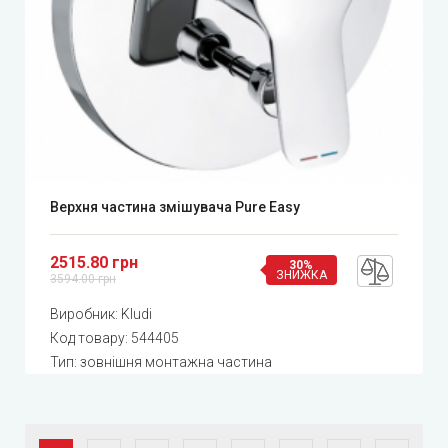
Верхня частина змішувача Pure Easy
2515.80 грн
30%
ЗНИЖКА
3594.00 грн
Виробник:
Kludi
Код товару:
544405
Тип: зовнішня монтажна частина