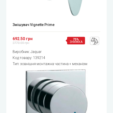
Змішувач Vignette Prime
692.50 грн
75%
ЗНИЖКА
2770.00 грн
Виробник:
Jaquar
Код товару:
139214
Тип: зовнішня монтажна частина + механізм