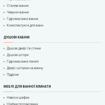
Сталеві ванни
Чавунні ванни
Гідромасажні ванни
Комплектуючі для ванн
ДУШОВІ КАБІНИ
Душові двері та стінки
Душові штори
Гідромасажні панелі
Двері і шторки на ванну
Піддони
МЕБЛІ ДЛЯ ВАННОЇ КІМНАТИ
Навісні шафки
Шафки під раковину