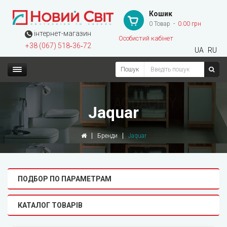
Кошик
0 Товар
0.00 грн
інтернет-магазин
Особистий кабінет
+38 (067) 518‑36‑72
UA
RU
Пошук
Jaquar
Бренди
Jaquar
ПОДБОР ПО ПАРАМЕТРАМ
КАТАЛОГ ТОВАРІВ