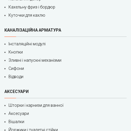
Кахельну фриз і бордюр
Куточки для кахлю
КАНАЛІЗАЦІЙНА АРМАТУРА
Інсталяційні модулі
Кнопки
Зливні і напускні механізми
Сифони
Відводи
АКСЕСУАРИ
Шторки і карнизи для ванної
Аксесуари
Вішалки
Йоржики і туалетні стійки