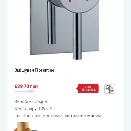
Змішувач Florentine
629.70 грн
70%
ЗНИЖКА
2099.00 грн
Виробник:
Jaquar
Код товару:
139212
Тип: зовнішня монтажна частина + механізм