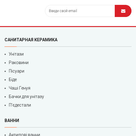
САНИТАРНАЯ КЕРАМИКА
Унітази
Раковини
Пісуари
Біде
Чаші Генуя
Бачки для унітазу
П'єдестали
ВАННИ
Акрилові ванни