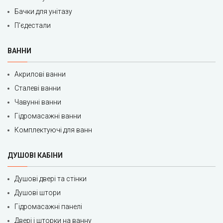
Бачки для унітазу
П'єдестали
ВАННИ
Акрилові ванни
Сталеві ванни
Чавунні ванни
Гідромасажні ванни
Комплектуючі для ванн
ДУШОВІ КАБІНИ
Душові двері та стінки
Душові штори
Гідромасажні панелі
Двері і шторки на ванну