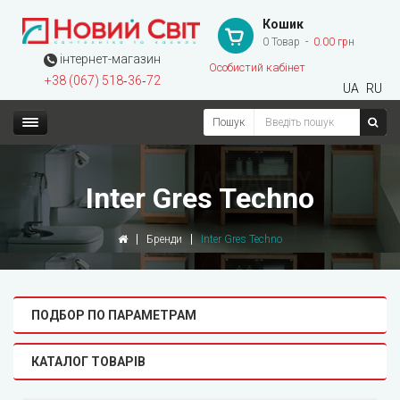
Кошик
0 Товар
0.00 грн
інтернет-магазин
Особистий кабінет
+38 (067) 518‑36‑72
UA
RU
Пошук
Inter Gres Techno
Бренди
Inter Gres Techno
ПОДБОР ПО ПАРАМЕТРАМ
КАТАЛОГ ТОВАРІВ