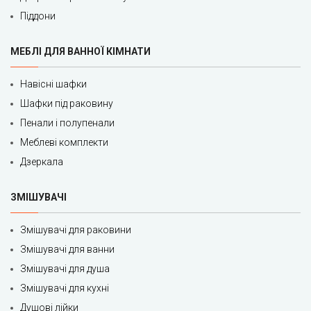
Піддони
МЕБЛІ ДЛЯ ВАННОЇ КІМНАТИ
Навісні шафки
Шафки під раковину
Пенали і полупенали
Меблеві комплекти
Дзеркала
ЗМІШУВАЧІ
Змішувачі для раковини
Змішувачі для ванни
Змішувачі для душа
Змішувачі для кухні
Душові лійки