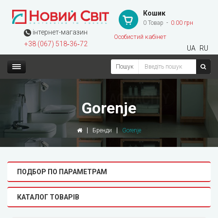
Кошик
0 Товар
0.00 грн
інтернет-магазин
Особистий кабінет
+38 (067) 518‑36‑72
UA
RU
Пошук
Gorenje
Бренди
Gorenje
ПОДБОР ПО ПАРАМЕТРАМ
КАТАЛОГ ТОВАРІВ