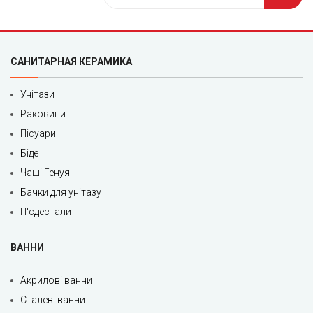
САНИТАРНАЯ КЕРАМИКА
Унітази
Раковини
Пісуари
Біде
Чаші Генуя
Бачки для унітазу
П'єдестали
ВАННИ
Акрилові ванни
Сталеві ванни