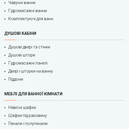
Чавунні ванни
Гідромасажні ванни
Комплектуючі для ванн
ДУШОВІ КАБІНИ
Душові двері та стінки
Душові штори
Гідромасажні панелі
Двері і шторки на ванну
Піддони
МЕБЛІ ДЛЯ ВАННОЇ КІМНАТИ
Навісні шафки
Шафки під раковину
Пенали і полупенали