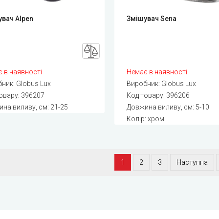
вач Alpen
Змішувач Sena
 в наявності
Немає в наявності
бник:
Globus Lux
Виробник:
Globus Lux
овару:
396207
Код товару:
396206
на виливу, см: 21-25
Довжина виливу, см: 5-10
Колір: хром
1
2
3
Наступна