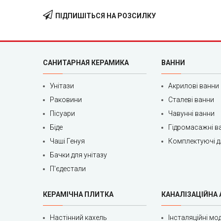
ПІДПИШІТЬСЯ НА РОЗСИЛКУ
САНИТАРНАЯ КЕРАМИКА
ВАННИ
Унітази
Акрилові ванни
Раковини
Сталеві ванни
Пісуари
Чавунні ванни
Біде
Гідромасажні в
Чаші Генуя
Комплектуючі д
Бачки для унітазу
П'єдестали
КЕРАМІЧНА ПЛИТКА
КАНАЛІЗАЦІЙНА
Настінний кахель
Інсталяційні мод