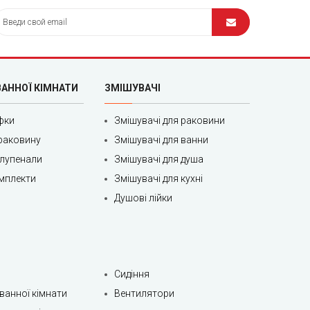
ВАННОЇ КІМНАТИ
ЗМІШУВАЧІ
фки
Змішувачі для раковини
раковину
Змішувачі для ванни
олупенали
Змішувачі для душа
мплекти
Змішувачі для кухні
Душові лійки
Сидіння
 ванної кімнати
Вентилятори