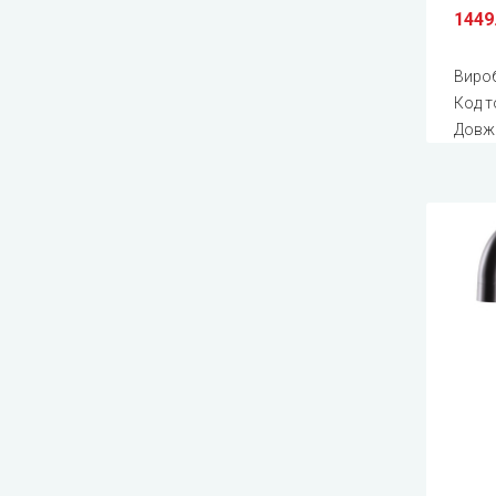
1449
Виро
Код т
Довжи