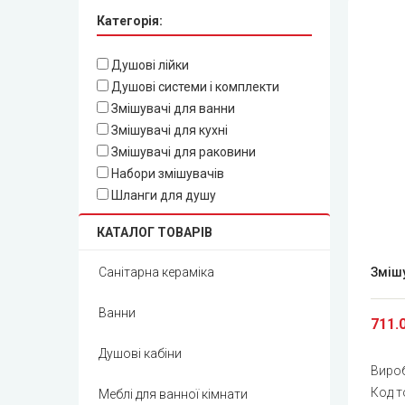
Категорія:
Душові лійки
Душові системи і комплекти
Змішувачі для ванни
Змішувачі для кухні
Змішувачі для раковини
Набори змішувачів
Шланги для душу
КАТАЛОГ ТОВАРІВ
Санітарна кераміка
Змішу
Ванни
711.
Душові кабіни
Виро
Код т
Меблі для ванної кімнати