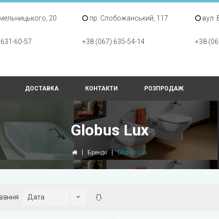
Хмельницького, 20
пр. Слобожанський, 117
вул. 
 631-60-57
+38 (067) 635-54-14
+38 (06
ДОСТАВКА
КОНТАКТИ
РОЗПРОДАЖ
Globus Lux
Бренди
Globus Lux
вання