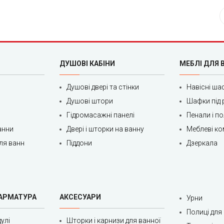
ДУШОВІ КАБІНИ
МЕБЛІ ДЛЯ 
Душові двері та стінки
Навісні ша
Душові штори
Шафки під 
Гідромасажні панелі
Пенали і п
анни
Двері і шторки на ванну
Меблеві ко
ля ванн
Піддони
Дзеркала
 АРМАТУРА
АКСЕСУАРИ
Урни
Полиці для
улі
Шторки і карнизи для ванної