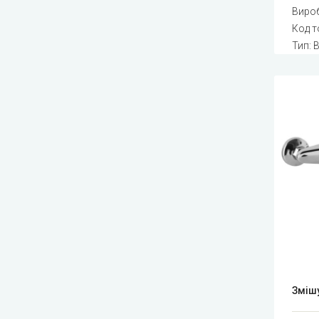
Виро
Код т
Тип: 
Зміш