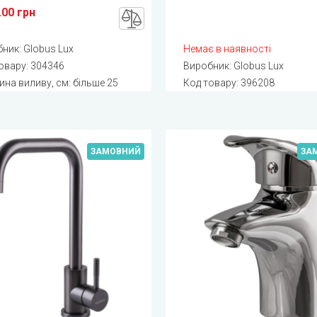
.00 грн
бник:
Globus Lux
Немає в наявності
овару:
304346
Виробник:
Globus Lux
на виливу, см: більше 25
Код товару:
396208
ЗАМОВНИЙ
ЗА