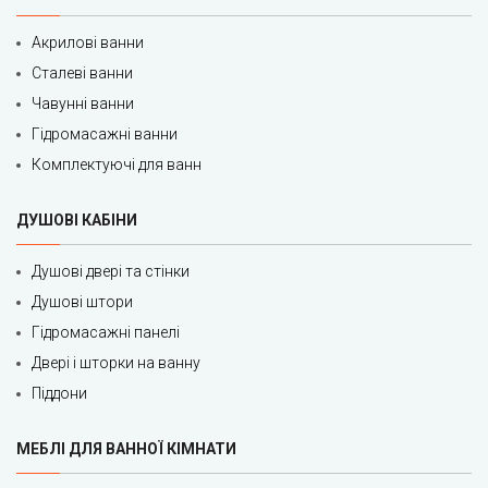
Акрилові ванни
Сталеві ванни
Чавунні ванни
Гідромасажні ванни
Комплектуючі для ванн
ДУШОВІ КАБІНИ
Душові двері та стінки
Душові штори
Гідромасажні панелі
Двері і шторки на ванну
Піддони
МЕБЛІ ДЛЯ ВАННОЇ КІМНАТИ