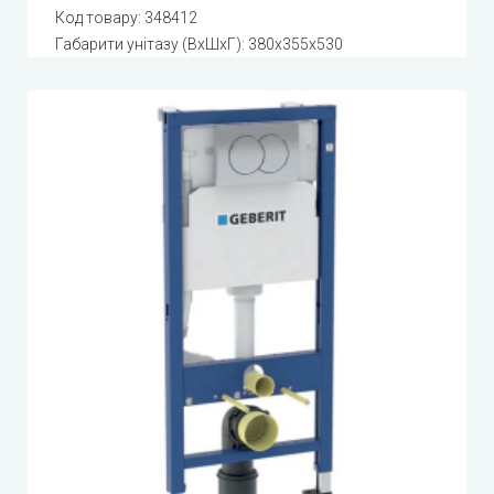
Код товару:
348412
Габарити унітазу (ВхШхГ): 380x355x530