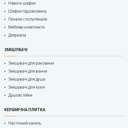
Навісні шафки
Шафки під раковину
Пенали і полупенали
Меблеві комплекти
Дзеркала
ЗМІШУВАЧІ
Змішувачі для раковини
Змішувачі для ванни
Змішувачі для душа
Змішувачі для кухні
Душові лійки
КЕРАМІЧНА ПЛИТКА
Настінний кахель