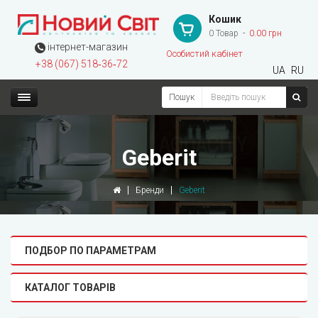
Кошик
0 Товар
0.00 грн
інтернет-магазин
Особистий кабінет
+38 (067) 518‑36‑72
UA
RU
Пошук
Geberit
Бренди
Geberit
ПОДБОР ПО ПАРАМЕТРАМ
КАТАЛОГ ТОВАРІВ