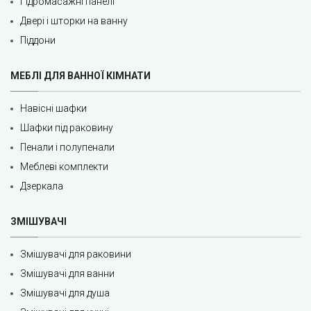
Гідромасажні панелі
Двері і шторки на ванну
Піддони
МЕБЛІ ДЛЯ ВАННОЇ КІМНАТИ
Навісні шафки
Шафки під раковину
Пенали і полупенали
Меблеві комплекти
Дзеркала
ЗМІШУВАЧІ
Змішувачі для раковини
Змішувачі для ванни
Змішувачі для душа