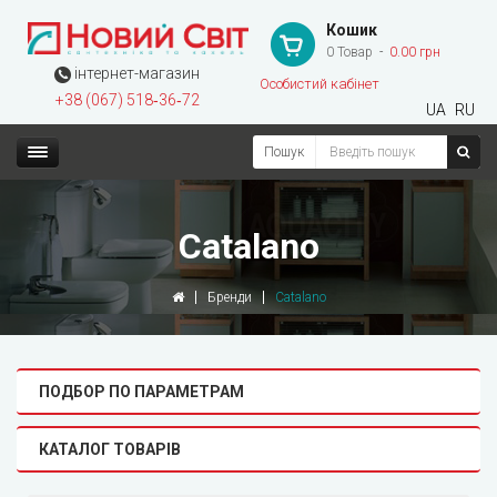
Кошик
0 Товар
0.00 грн
інтернет-магазин
Особистий кабінет
+38 (067) 518‑36‑72
UA
RU
Пошук
Catalano
Бренди
Catalano
ПОДБОР ПО ПАРАМЕТРАМ
КАТАЛОГ ТОВАРІВ