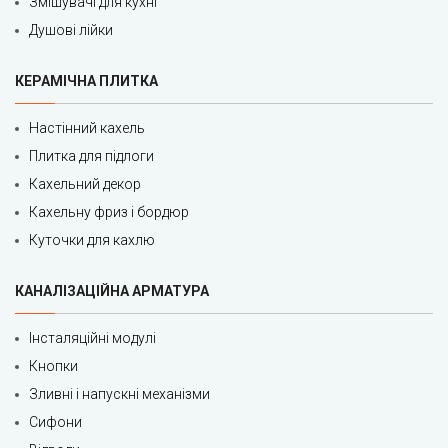
Змішувачі для кухні
Душові лійки
КЕРАМІЧНА ПЛИТКА
Настінний кахель
Плитка для підлоги
Кахельний декор
Кахельну фриз і бордюр
Куточки для кахлю
КАНАЛІЗАЦІЙНА АРМАТУРА
Інсталяційні модулі
Кнопки
Зливні і напускні механізми
Сифони