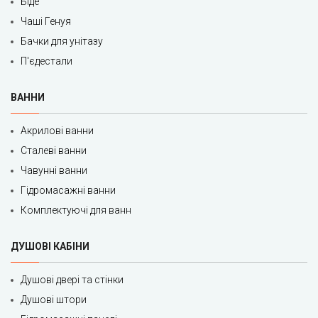
Біде
Чаші Генуя
Бачки для унітазу
П'єдестали
ВАННИ
Акрилові ванни
Сталеві ванни
Чавунні ванни
Гідромасажні ванни
Комплектуючі для ванн
ДУШОВІ КАБІНИ
Душові двері та стінки
Душові штори