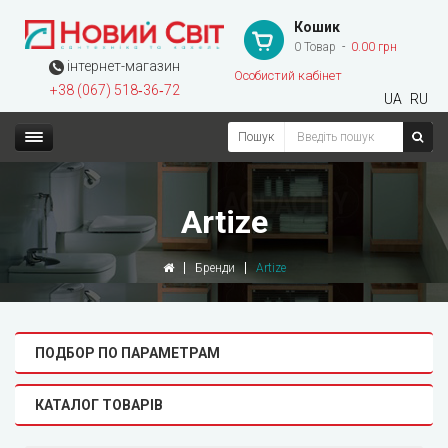
Кошик
0 Товар
0.00 грн
інтернет-магазин
Особистий кабінет
+38 (067) 518‑36‑72
UA
RU
Пошук
Artize
Бренди
Artize
ПОДБОР ПО ПАРАМЕТРАМ
КАТАЛОГ ТОВАРІВ