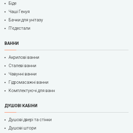
Біде
Чаші Генуя
Бачки для унітазу
П'єдестали
ВАННИ
Акрилові ванни
Сталеві ванни
Чавунні ванни
Гідромасажні ванни
Комплектуючі для ванн
ДУШОВІ КАБІНИ
Душові двері та стінки
Душові штори