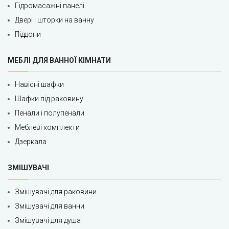
Гідромасажні панелі
Двері і шторки на ванну
Піддони
МЕБЛІ ДЛЯ ВАННОЇ КІМНАТИ
Навісні шафки
Шафки під раковину
Пенали і полупенали
Меблеві комплекти
Дзеркала
ЗМІШУВАЧІ
Змішувачі для раковини
Змішувачі для ванни
Змішувачі для душа