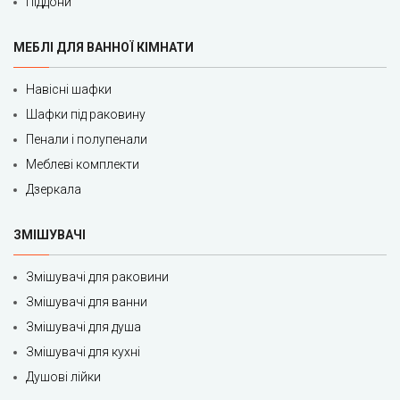
Піддони
МЕБЛІ ДЛЯ ВАННОЇ КІМНАТИ
Навісні шафки
Шафки під раковину
Пенали і полупенали
Меблеві комплекти
Дзеркала
ЗМІШУВАЧІ
Змішувачі для раковини
Змішувачі для ванни
Змішувачі для душа
Змішувачі для кухні
Душові лійки