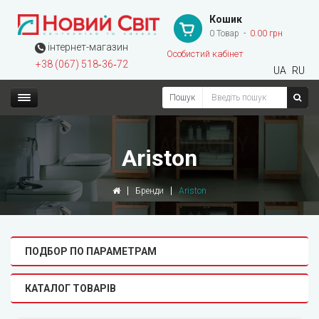
Кошик
0 Товар
0.00 грн
інтернет-магазин
Особистий кабінет
+38 (067) 518‑36‑72
UA
RU
Пошук
Ariston
Бренди
Ariston
ПОДБОР ПО ПАРАМЕТРАМ
КАТАЛОГ ТОВАРІВ