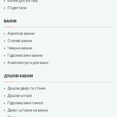
Бачки для унітазу
П'єдестали
ВАННИ
Акрилові ванни
Сталеві ванни
Чавунні ванни
Гідромасажні ванни
Комплектуючі для ванн
ДУШОВІ КАБІНИ
Душові двері та стінки
Душові штори
Гідромасажні панелі
Двері і шторки на ванну