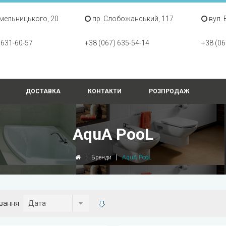
Хмельницького, 20
пр. Слобожанський, 117
вул. 
 631-60-57
+38 (067) 635-54-14
+38 (06
ДОСТАВКА
КОНТАКТИ
РОЗПРОДАЖ
AquA PooL
Бренди
AquA PooL
вання