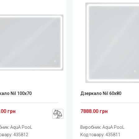
ало Nil 100x70
Дзеркало Nil 60x80
.00 грн
7888.00 грн
бник:
AquA PooL
Виробник:
AquA PooL
овару:
435812
Код товару:
435811