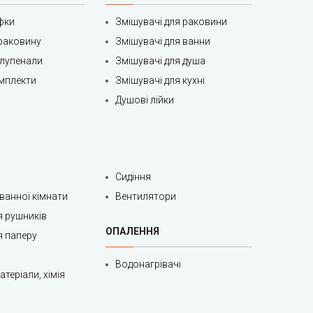
фки
Змішувачі для раковини
раковину
Змішувачі для ванни
олупенали
Змішувачі для душа
мплекти
Змішувачі для кухні
Душові лійки
Сидіння
 ванної кімнати
Вентилятори
я рушників
ОПАЛЕННЯ
я паперу
Водонагрівачі
теріали, хімія