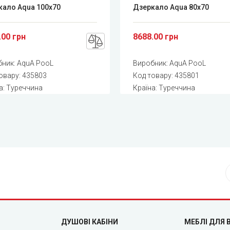
кало Aqua 100x70
Дзеркало Aqua 80x70
.00 грн
8688.00 грн
бник:
AquA PooL
Виробник:
AquA PooL
овару:
435803
Код товару:
435801
а: Туреччина
Країна: Туреччина
ДУШОВІ КАБІНИ
МЕБЛІ ДЛЯ 