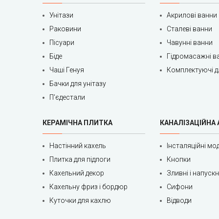
Унітази
Акрилові ванни
Раковини
Сталеві ванни
Пісуари
Чавунні ванни
Біде
Гідромасажні в
Чаші Генуя
Комплектуючі д
Бачки для унітазу
П'єдестали
КЕРАМІЧНА ПЛИТКА
КАНАЛІЗАЦІЙНА
Настінний кахель
Інсталяційні мод
Плитка для підлоги
Кнопки
Кахельний декор
Зливні і напуск
Кахельну фриз і бордюр
Сифони
Куточки для кахлю
Відводи