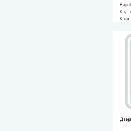
Виро
Код т
Країн
Дзерк