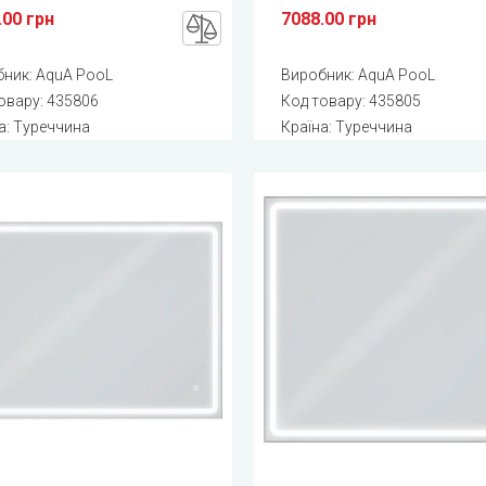
.00 грн
7088.00 грн
бник:
AquA PooL
Виробник:
AquA PooL
овару:
435806
Код товару:
435805
а: Туреччина
Країна: Туреччина