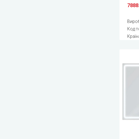
7888
Виро
Код т
Країн