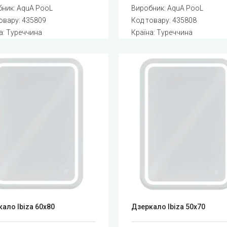
бник:
AquA PooL
Виробник:
AquA PooL
овару:
435809
Код товару:
435808
а: Туреччина
Країна: Туреччина
ало Ibiza 60x80
Дзеркало Ibiza 50x70