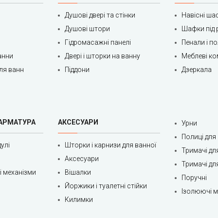
Душові двері та стінки
Навісні ша
Душові штори
Шафки під 
Гідромасажні панелі
Пенали і п
анни
Двері і шторки на ванну
Меблеві ко
ля ванн
Піддони
Дзеркала
 АРМАТУРА
АКСЕСУАРИ
Урни
Полиці для
улі
Шторки і карнизи для ванної
Тримачі дл
Аксесуари
Тримачі дл
ні механізми
Вішалки
Поручні
Йоржики і туалетні стійки
Ізолюючі ма
Килимки