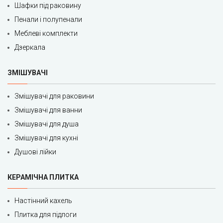
Шафки під раковину
Пенали і полупенали
Меблеві комплекти
Дзеркала
ЗМІШУВАЧІ
Змішувачі для раковини
Змішувачі для ванни
Змішувачі для душа
Змішувачі для кухні
Душові лійки
КЕРАМІЧНА ПЛИТКА
Настінний кахель
Плитка для підлоги