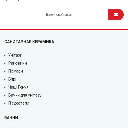
САНИТАРНАЯ КЕРАМИКА
Унітази
Раковини
Пісуари
Біде
Чаші Генуя
Бачки для унітазу
П'єдестали
ВАННИ