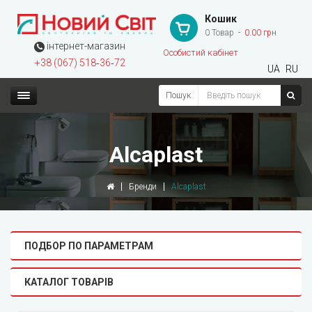
Кошик
0 Товар
0.00 грн
інтернет-магазин
Особистий кабінет
+38 (067) 518‑36‑72
UA
RU
Пошук
Alcaplast
Бренди
Alcaplast
ПОДБОР ПО ПАРАМЕТРАМ
КАТАЛОГ ТОВАРІВ