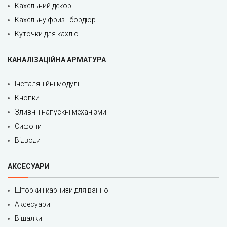
Кахельний декор
Кахельну фриз і бордюр
Куточки для кахлю
КАНАЛІЗАЦІЙНА АРМАТУРА
Інсталяційні модулі
Кнопки
Зливні і напускні механізми
Сифони
Відводи
АКСЕСУАРИ
Шторки і карнизи для ванної
Аксесуари
Вішалки