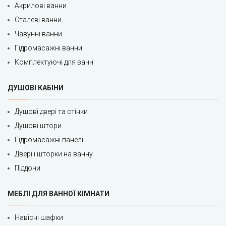
Акрилові ванни
Сталеві ванни
Чавунні ванни
Гідромасажні ванни
Комплектуючі для ванн
ДУШОВІ КАБІНИ
Душові двері та стінки
Душові штори
Гідромасажні панелі
Двері і шторки на ванну
Піддони
МЕБЛІ ДЛЯ ВАННОЇ КІМНАТИ
Навісні шафки