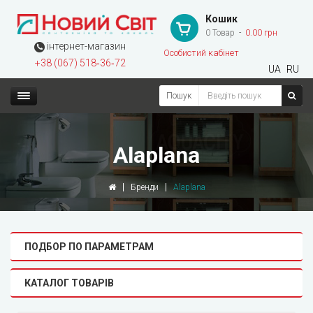
Кошик
0 Товар
0.00 грн
інтернет-магазин
Особистий кабінет
+38 (067) 518‑36‑72
UA
RU
Пошук
Alaplana
Бренди
Alaplana
ПОДБОР ПО ПАРАМЕТРАМ
КАТАЛОГ ТОВАРІВ