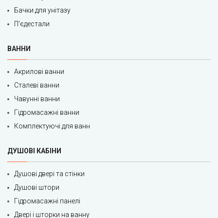
Бачки для унітазу
П'єдестали
ВАННИ
Акрилові ванни
Сталеві ванни
Чавунні ванни
Гідромасажні ванни
Комплектуючі для ванн
ДУШОВІ КАБІНИ
Душові двері та стінки
Душові штори
Гідромасажні панелі
Двері і шторки на ванну