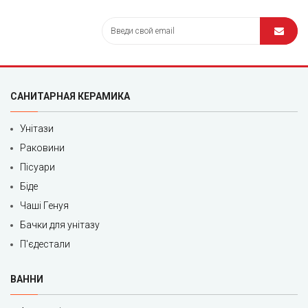
САНИТАРНАЯ КЕРАМИКА
Унітази
Раковини
Пісуари
Біде
Чаші Генуя
Бачки для унітазу
П'єдестали
ВАННИ