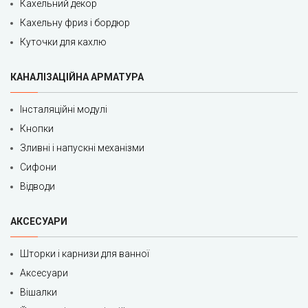
Кахельний декор
Кахельну фриз і бордюр
Куточки для кахлю
КАНАЛІЗАЦІЙНА АРМАТУРА
Інсталяційні модулі
Кнопки
Зливні і напускні механізми
Сифони
Відводи
АКСЕСУАРИ
Шторки і карнизи для ванної
Аксесуари
Вішалки