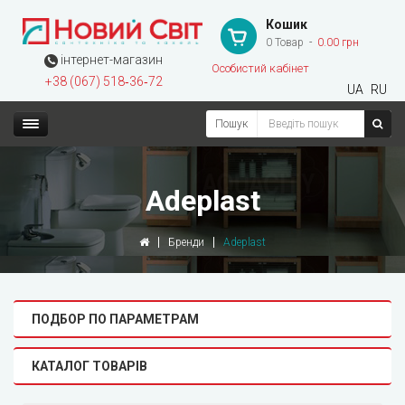
Кошик
0 Товар
0.00 грн
інтернет-магазин
Особистий кабінет
+38 (067) 518‑36‑72
UA
RU
Пошук
Adeplast
Бренди
Adeplast
ПОДБОР ПО ПАРАМЕТРАМ
КАТАЛОГ ТОВАРІВ