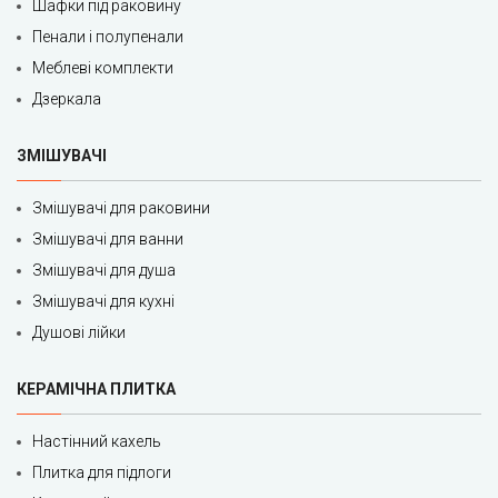
Шафки під раковину
Пенали і полупенали
Меблеві комплекти
Дзеркала
ЗМІШУВАЧІ
Змішувачі для раковини
Змішувачі для ванни
Змішувачі для душа
Змішувачі для кухні
Душові лійки
КЕРАМІЧНА ПЛИТКА
Настінний кахель
Плитка для підлоги