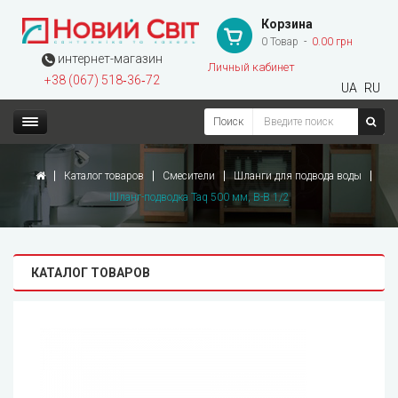
Корзина
0 Товар
0.00 грн
интернет-магазин
Личный кабинет
+38 (067) 518‑36‑72
UA
RU
Поиск
Каталог товаров
Смесители
Шланги для подвода воды
Шланг-подводка Taq 500 мм, В-В 1/2
КАТАЛОГ ТОВАРОВ