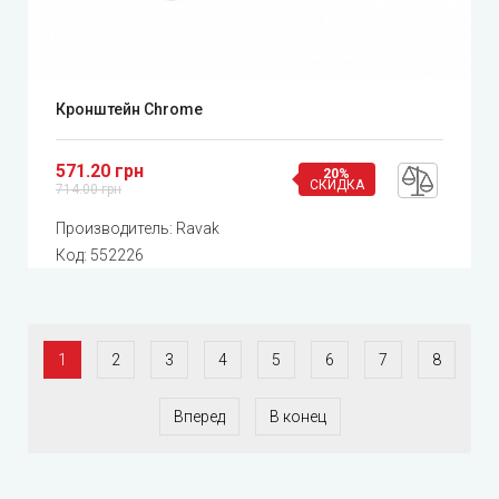
Кронштейн Chrome
571.20 грн
20%
СКИДКА
714.00 грн
Производитель:
Ravak
Код:
552226
1
2
3
4
5
6
7
8
Вперед
В конец