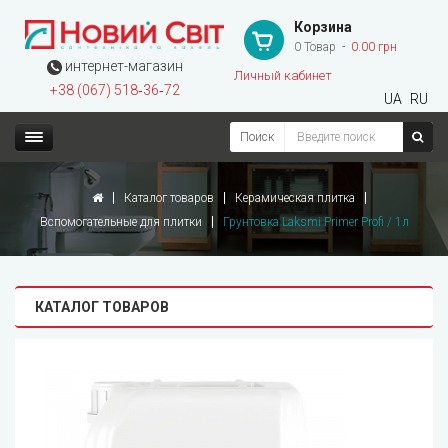
Корзина
0 Товар
0.00 грн
интернет-магазин
Личный кабинет
+38 (067) 518‑36‑72
UA
RU
Поиск
Каталог товаров
Керамическая плитка
Вспомогательные для плитки
Грунтовка Laksmi Primer Profi / 1л
КАТАЛОГ ТОВАРОВ