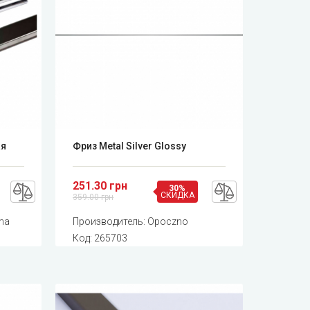
ая
Фриз Metal Silver Glossy
251.30 грн
30%
СКИДКА
359.00 грн
ma
Производитель:
Opoczno
Код:
265703