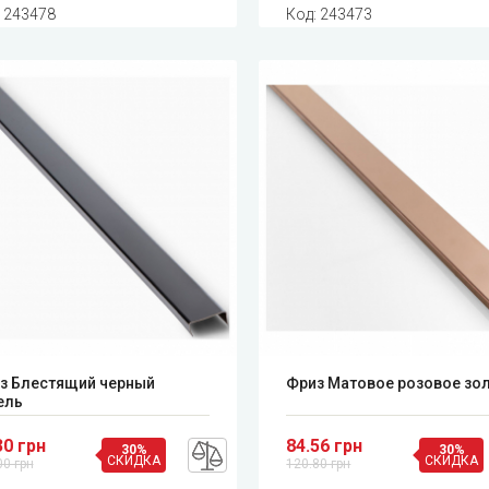
:
243478
Код:
243473
з Блестящий черный
Фриз Матовое розовое зо
ель
30 грн
84.56 грн
30%
30%
СКИДКА
СКИДКА
00 грн
120.80 грн