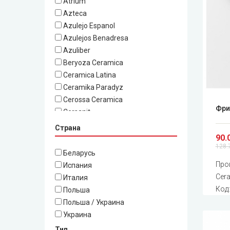
Atrium
Azteca
Azulejo Espanol
Azulejos Benadresa
Azuliber
Beryoza Ceramica
Ceramica Latina
Ceramika Paradyz
Cerossa Ceramica
Фри
Cersanit
Cristacer
Страна
DualGres
90.
128.
El Molino
Беларусь
Fanal
Про
Испания
Golden Tile
Cer
Италия
Grand Kerama
Код
Польша
Halcon
Польша / Украина
Hispania
Украина
InterCerama
Тип