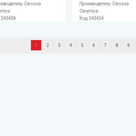
изводитель:
Cerossa
Производитель:
Cerossa
amica
Ceramica
:
243458
Код:
243454
1
2
3
4
5
6
7
8
9