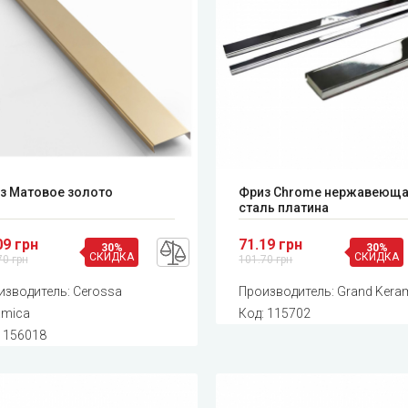
з Матовое золото
Фриз Chrome нержавеющ
сталь платина
09 грн
71.19 грн
30%
30%
СКИДКА
СКИДКА
70 грн
101.70 грн
изводитель:
Cerossa
Производитель:
Grand Kera
amica
Код:
115702
:
156018