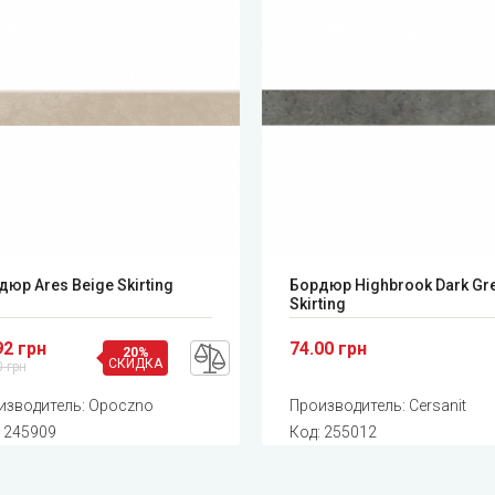
юр Ares Beige Skirting
Бордюр Highbrook Dark Gr
Skirting
92 грн
74.00 грн
20%
СКИДКА
0 грн
изводитель:
Opoczno
Производитель:
Cersanit
:
245909
Код:
255012