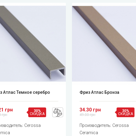
з Атлас Темное серебро
Фриз Атлас Бронза
21 грн
34.30 грн
30%
30%
СКИДКА
СКИДКА
0 грн
49.00 грн
изводитель:
Cerossa
Производитель:
Cerossa
amica
Ceramica