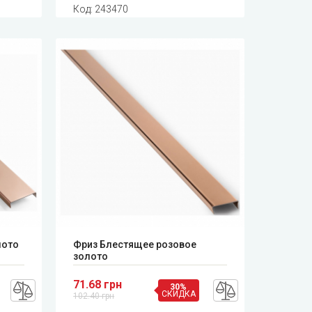
Код:
243470
лото
Фриз Блестящее розовое
золото
71.68 грн
30%
СКИДКА
102.40 грн