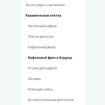
Кафель Amaro
3x60
Аксессуары к сантехнике
Кафель Ardena
3x75
Кафель Calipso
3x90
Керамическая плитка
Кафель Mirta
4x25
Кафель Nizza
4x40
Настенный кафель
Кафель Summer Time
5x20
Кафель Zebrano
5x25
Плитка для пола
Кафель Sagra
5x30
Грес Damasco
5x35
Кафельный декор
Кафель Arigato
5x40
Кафель Atakama
5x50
Кафельный фриз и бордюр
Кафель Venge
5x60
Кафель Marmol
Уголки для кафеля
5x75
Кафель Alicante
6x20
Затирки
Кафель Etruscan
6x25
Кафель Medio
6x30
Клеющая смесь
Кафель Massima
6x40
Кафель Original
6x60
Вспомогательные для плитки
Кафель Snowood
7x7