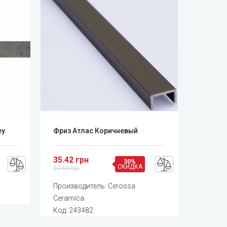
ey
Фриз Атлас Коричневый
35.42 грн
30%
СКИДКА
50.60 грн
Производитель:
Cerossa
Ceramica
Код:
243482