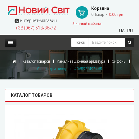
Корзина
0 Товар
0.00 грн
интернет-магазин
Личный кабинет
+38 (067) 518‑36‑72
UA
RU
Поиск
Каталог товаров
Канализационная арматура
Сифоны
Сифон для писсуара, 406592/492465
КАТАЛОГ ТОВАРОВ