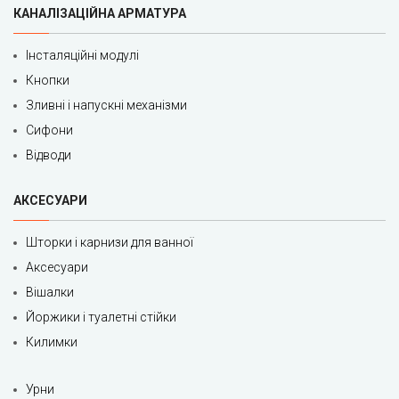
КАНАЛІЗАЦІЙНА АРМАТУРА
Інсталяційні модулі
Кнопки
Зливні і напускні механізми
Сифони
Відводи
АКСЕСУАРИ
Шторки і карнизи для ванної
Аксесуари
Вішалки
Йоржики і туалетні стійки
Килимки
Урни