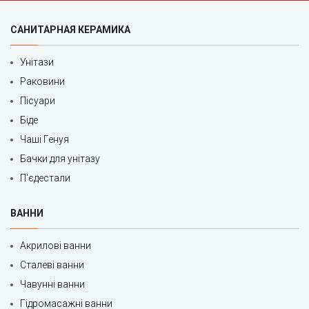
САНИТАРНАЯ КЕРАМИКА
Унітази
Раковини
Пісуари
Біде
Чаші Генуя
Бачки для унітазу
П'єдестали
ВАННИ
Акрилові ванни
Сталеві ванни
Чавунні ванни
Гідромасажні ванни