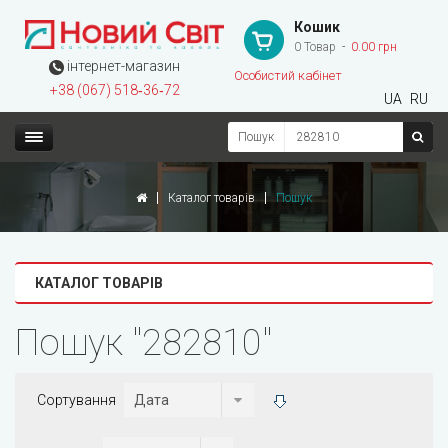
Кошик
0 Товар
0.00 грн
інтернет-магазин
Особистий кабінет
+38 (067) 518‑36‑72
UA
RU
Пошук
Каталог товарів
Пошук
КАТАЛОГ ТОВАРІВ
Пошук "282810"
Сортування