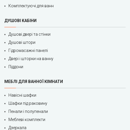
Комплектуючі для ванн
ДУШОВІ КАБІНИ
Душові двері та стінки
Душові штори
Гідромасажні панелі
Двері і шторки на ванну
Піддони
МЕБЛІ ДЛЯ ВАННОЇ КІМНАТИ
Навісні шафки
Шафки під раковину
Пенали і полупенали
Меблеві комплекти
Дзеркала