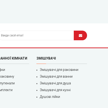
ВАННОЇ КІМНАТИ
ЗМІШУВАЧІ
фки
Змішувачі для раковини
раковину
Змішувачі для ванни
олупенали
Змішувачі для душа
мплекти
Змішувачі для кухні
Душові лійки