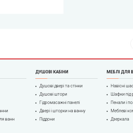
ДУШОВІ КАБІНИ
МЕБЛІ ДЛЯ 
Душові двері та стінки
Навісні ша
Душові штори
Шафки під 
Гідромасажні панелі
Пенали і п
анни
Двері і шторки на ванну
Меблеві ко
ля ванн
Піддони
Дзеркала