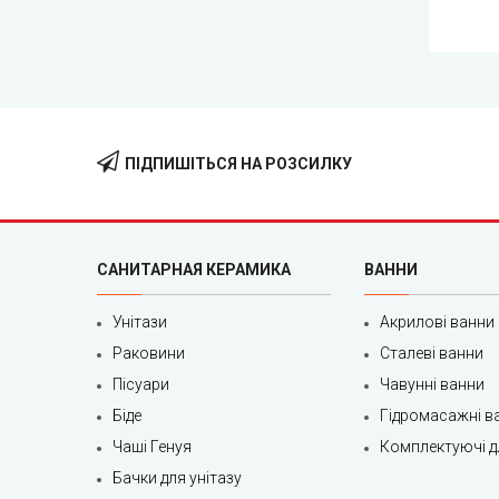
ПІДПИШІТЬСЯ НА РОЗСИЛКУ
САНИТАРНАЯ КЕРАМИКА
ВАННИ
Унітази
Акрилові ванни
Раковини
Сталеві ванни
Пісуари
Чавунні ванни
Біде
Гідромасажні в
Чаші Генуя
Комплектуючі д
Бачки для унітазу