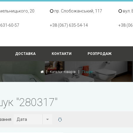
Хмельницького, 20
пр. Слобожанський, 117
вул. 
 631-60-57
+38 (067) 635-54-14
+38 (06
ДОСТАВКА
КОНТАКТИ
РОЗПРОДАЖ
Каталог товарів
Пошук
ук "280317"
вання