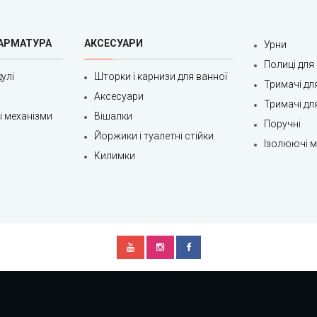
 АРМАТУРА
АКСЕСУАРИ
Урни
Полиці для
улі
Шторки і карнизи для ванної
Тримачі дл
Аксесуари
Тримачі дл
ні механізми
Вішалки
Поручні
Йоржики і туалетні стійки
Ізолюючі ма
Килимки