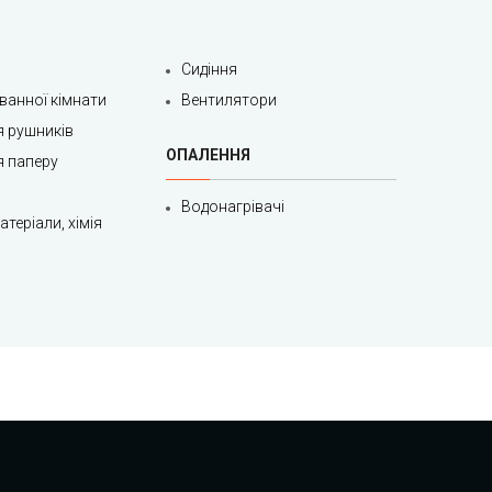
Сидіння
 ванної кімнати
Вентилятори
я рушників
ОПАЛЕННЯ
я паперу
Водонагрівачі
теріали, хімія