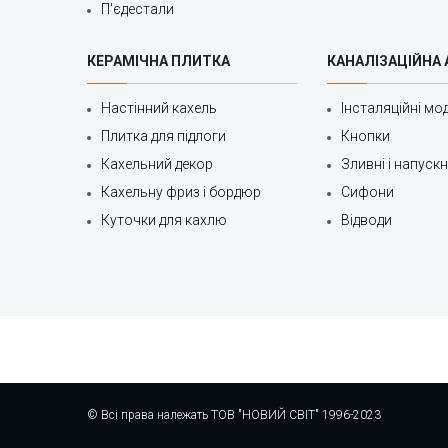
П'єдестали
КЕРАМІЧНА ПЛИТКА
КАНАЛІЗАЦІЙНА
Настінний кахель
Інсталяційні мод
Плитка для підлоги
Кнопки
Кахельний декор
Зливні і напуск
Кахельну фриз і бордюр
Сифони
Куточки для кахлю
Відводи
© Всі права належать ТОВ "НОВИЙ СВІТ" 1996-2023