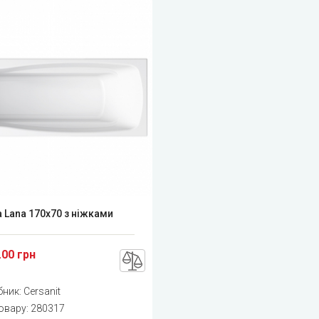
 Lana 170x70 з ніжками
.00 грн
бник:
Cersanit
овару:
280317