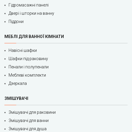
Гідромасажні панелі
Двері і шторки на ванну
Піддони
МЕБЛІ ДЛЯ ВАННОЇ КІМНАТИ
Навісні шафки
Шафки під раковину
Пенали і полупенали
Меблеві комплекти
Дзеркала
ЗМІШУВАЧІ
Змішувачі для раковини
Змішувачі для ванни
Змішувачі для душа