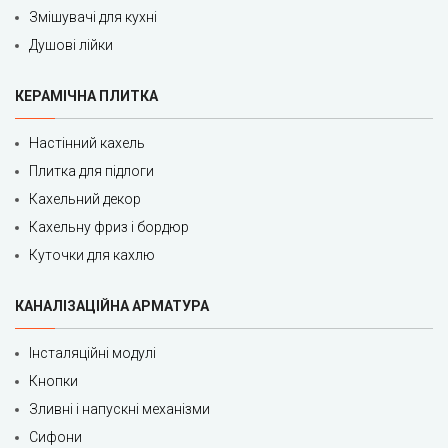
Змішувачі для кухні
Душові лійки
КЕРАМІЧНА ПЛИТКА
Настінний кахель
Плитка для підлоги
Кахельний декор
Кахельну фриз і бордюр
Куточки для кахлю
КАНАЛІЗАЦІЙНА АРМАТУРА
Інсталяційні модулі
Кнопки
Зливні і напускні механізми
Сифони