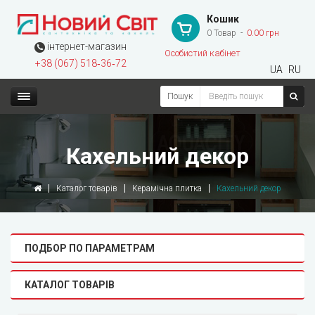
Кошик
0 Товар
0.00 грн
інтернет-магазин
Особистий кабінет
+38 (067) 518‑36‑72
UA
RU
Пошук
Кахельний декор
Каталог товарів
Керамічна плитка
Кахельний декор
ПОДБОР ПО ПАРАМЕТРАМ
КАТАЛОГ ТОВАРІВ