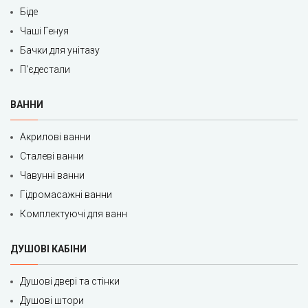
Біде
Чаші Генуя
Бачки для унітазу
П'єдестали
ВАННИ
Акрилові ванни
Сталеві ванни
Чавунні ванни
Гідромасажні ванни
Комплектуючі для ванн
ДУШОВІ КАБІНИ
Душові двері та стінки
Душові штори