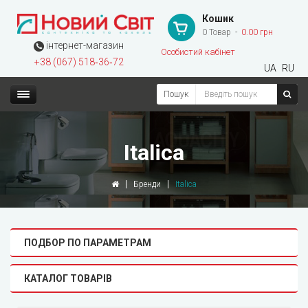
Кошик
0 Товар
0.00 грн
інтернет-магазин
Особистий кабінет
+38 (067) 518‑36‑72
UA
RU
Пошук
Italica
Бренди
Italica
ПОДБОР ПО ПАРАМЕТРАМ
КАТАЛОГ ТОВАРІВ