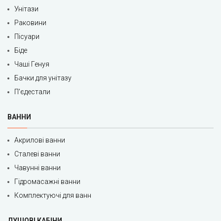
Унітази
Раковини
Пісуари
Біде
Чаші Генуя
Бачки для унітазу
П'єдестали
ВАННИ
Акрилові ванни
Сталеві ванни
Чавунні ванни
Гідромасажні ванни
Комплектуючі для ванн
ДУШОВІ КАБІНИ