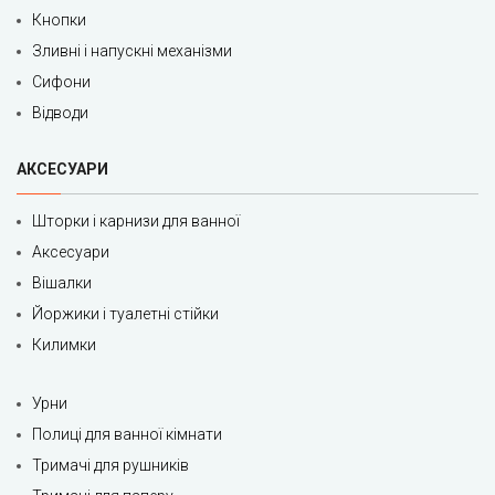
Кнопки
Зливні і напускні механізми
Сифони
Відводи
АКСЕСУАРИ
Шторки і карнизи для ванної
Аксесуари
Вішалки
Йоржики і туалетні стійки
Килимки
Урни
Полиці для ванної кімнати
Тримачі для рушників