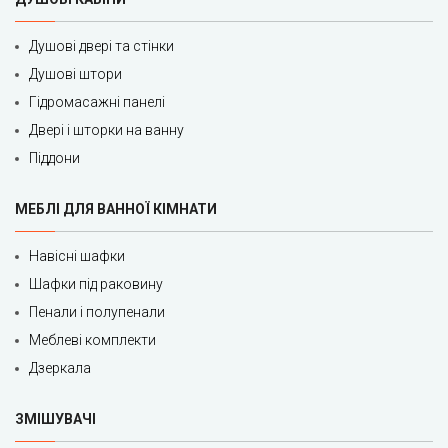
Душові двері та стінки
Душові штори
Гідромасажні панелі
Двері і шторки на ванну
Піддони
МЕБЛІ ДЛЯ ВАННОЇ КІМНАТИ
Навісні шафки
Шафки під раковину
Пенали і полупенали
Меблеві комплекти
Дзеркала
ЗМІШУВАЧІ