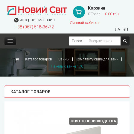
Корзина
0 Товар
0.00 грн
интернет-магазин
Личный кабинет
+38 (067) 518‑36‑72
UA
RU
Поиск
Каталог товаров
Ванны
Комплектующие для ванн
Панель к ванне 170
КАТАЛОГ ТОВАРОВ
СНЯТ С ПРОИЗВОДСТВА