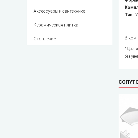
Форм
Компл
Аксессуары к сантехнике
Тип
:
У
Керамическая плитка
В комп
Отопление
* Цвет 
без уве
СОПУТ