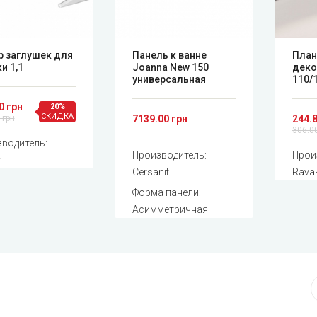
р заглушек для
Панель к ванне
План
и 1,1
Joanna New 150
деко
универсальная
110/1
0 грн
20%
СКИДКА
 грн
7139.00 грн
244.8
306.0
водитель:
Производитель:
Прои
k
Cersanit
Rava
Форма панели:
Асимметричная