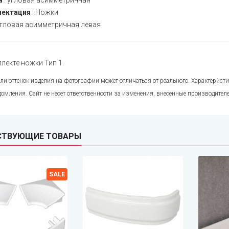
а
:
угловая асимметричная
ектация
:
Ножки
гловая асимметричная левая
лекте ножки Тип 1.
или оттенок изделия на фотографии может отличаться от реального. Характерис
домления. Сайт не несет ответственности за изменения, внесенные производител
СТВУЮЩИЕ ТОВАРЫ
SALE