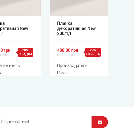
ка
Планка
Сили
ративная New
декоративная New
310 
,1
200/1,1
530.
0 грн
408.00 грн
663.0
20%
20%
СКИДКА
СКИДКА
0 грн
510.00 грн
Прои
зводитель:
Производитель:
Rava
k
Ravak