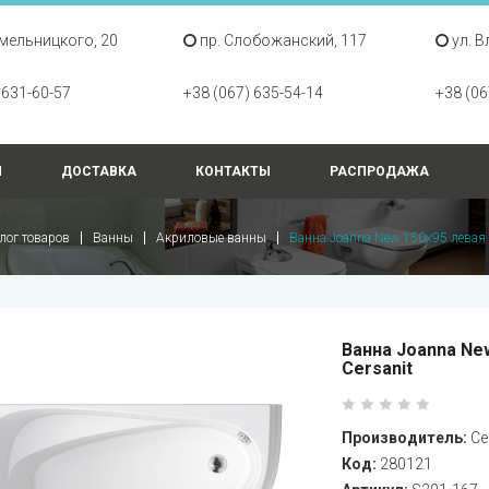
Хмельницкого, 20
пр. Слобожанский, 117
ул. В
 631-60-57
+38 (067) 635-54-14
+38 (06
Ы
ДОСТАВКА
КОНТАКТЫ
РАСПРОДАЖА
лог товаров
Ванны
Акриловые ванны
Ванна Joanna New 150х95 левая
Ванна Joanna New
Cersanit
Производитель:
Ce
Код:
280121