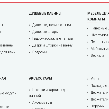
ДУШЕВЫЕ КАБИНЫ
МЕБЕЛЬ ДЛ
КОМНАТЫ
ны
Душевые двери и стенки
Навесные 
ы
Душевые шторы
Шкафчики 
Гидромассажные панели
Пеналы и 
е ванны
Двери и шторки на ванну
Мебельные
 для ванн
Поддоны
Зеркала
НАЯ
АКСЕССУАРЫ
Урны
Полки для
Шторки и карнизы для
Держатели 
ые модули
ванной
Держатели 
Аксессуары
Поручни
скные