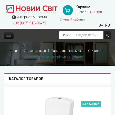
Корзина
0 Товар
0.00 грн
интернет-магазин
Личный кабинет
+38 (067) 518‑36‑72
UA
RU
Поиск
Каталог товаров
Санитарная керамика
Унитазы
Унитаз Eko II Simple On с сиденьем
КАТАЛОГ ТОВАРОВ
ЗАКАЗНОЙ