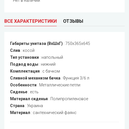
Нет в наличии
ВСЕ ХАРАКТЕРИСТИКИ
ОТЗЫВЫ
Габариты унитаза (ВхШхГ)
:
750x365x645
Слив
:
косой
Тип установки
:
напольный
Подвод воды
:
нижний
Комплектация
:
с бачком
Сливной механизм бачка
:
Функция 3/6 л
Особенности
:
Металлические петли
Сиденье
:
есть
Материал сиденья
:
Полипропиленовое
Страна
:
Украина
Материал
:
сантехнический фаянс