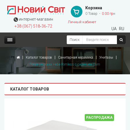
Корзина
0 Товар
0.00 грн
интернет-магазин
Личный кабинет
+38 (067) 518‑36‑72
UA
RU
Поиск
Каталог товаров
Санитарная керамика
Унитазы
Чаша унитаза Hebe Rimless с сиденьем Slim
КАТАЛОГ ТОВАРОВ
РАСПРОДАЖА