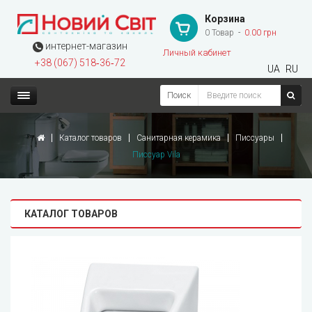
Корзина
0 Товар
0.00 грн
интернет-магазин
Личный кабинет
+38 (067) 518‑36‑72
UA
RU
Поиск
Каталог товаров
Санитарная керамика
Писсуары
Писсуар Vila
КАТАЛОГ ТОВАРОВ