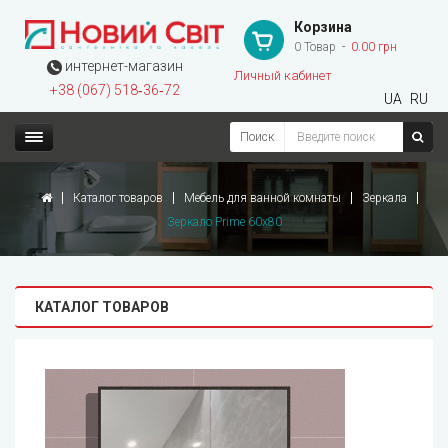
Корзина
0 Товар
0.00 грн
интернет-магазин
Личный кабинет
+38 (067) 518‑36‑72
UA
RU
Поиск
Каталог товаров
Мебель для ванной комнаты
Зеркала
Зеркало Prime 60х80
КАТАЛОГ ТОВАРОВ