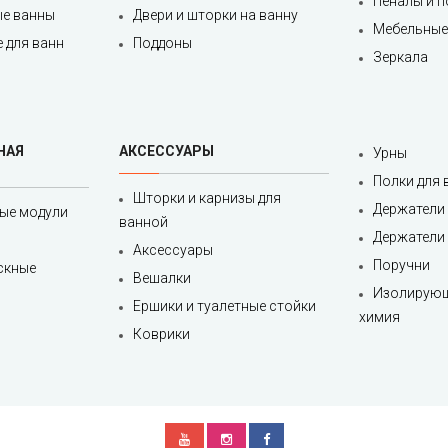
Пеналы и 
е ванны
Двери и шторки на ванну
Мебельные
 для ванн
Поддоны
Зеркала
НАЯ
АКСЕССУАРЫ
Урны
Полки для
Шторки и карнизы для
Держатели 
ые модули
ванной
Держатели 
Аксессуары
Поручни
скные
Вешалки
Изолирующ
Ершики и туалетные стойки
химия
Коврики