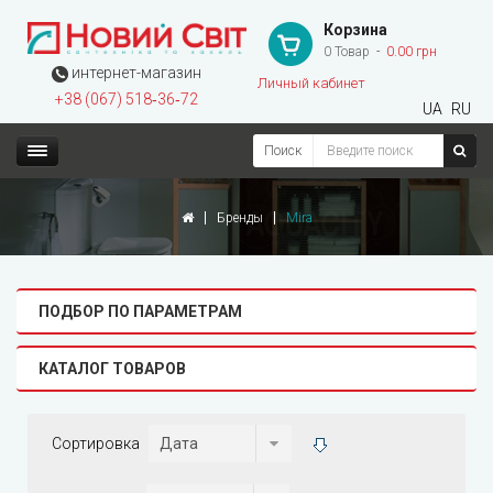
Корзина
0 Товар
0.00 грн
интернет-магазин
Личный кабинет
+38 (067) 518‑36‑72
UA
RU
Поиск
Бренды
Mira
ПОДБОР ПО ПАРАМЕТРАМ
КАТАЛОГ ТОВАРОВ
Сортировка