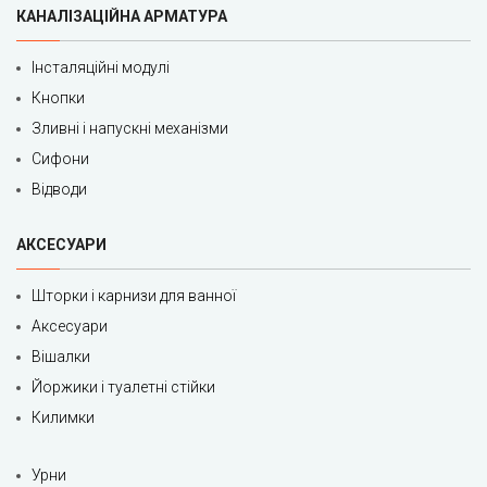
КАНАЛІЗАЦІЙНА АРМАТУРА
Інсталяційні модулі
Кнопки
Зливні і напускні механізми
Сифони
Відводи
АКСЕСУАРИ
Шторки і карнизи для ванної
Аксесуари
Вішалки
Йоржики і туалетні стійки
Килимки
Урни