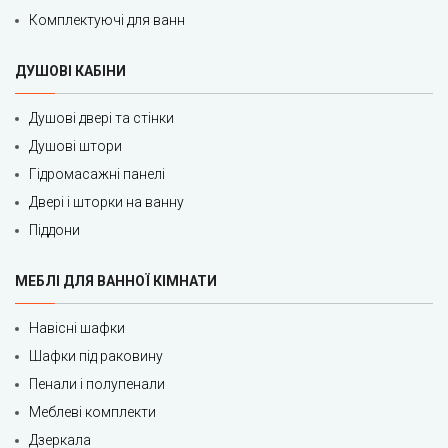
Комплектуючі для ванн
ДУШОВІ КАБІНИ
Душові двері та стінки
Душові штори
Гідромасажні панелі
Двері і шторки на ванну
Піддони
МЕБЛІ ДЛЯ ВАННОЇ КІМНАТИ
Навісні шафки
Шафки під раковину
Пенали і полупенали
Меблеві комплекти
Дзеркала