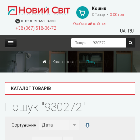
Кошик
0 Товар
0.00 грн
інтернет-магазин
Особистий кабінет
+38 (067) 518‑36‑72
UA
RU
Пошук
Каталог товарів
Пошук
КАТАЛОГ ТОВАРІВ
Пошук "930272"
Сортування