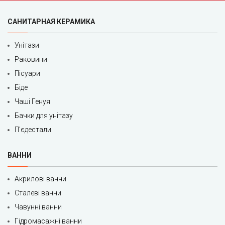
САНИТАРНАЯ КЕРАМИКА
Унітази
Раковини
Пісуари
Біде
Чаші Генуя
Бачки для унітазу
П'єдестали
ВАННИ
Акрилові ванни
Сталеві ванни
Чавунні ванни
Гідромасажні ванни