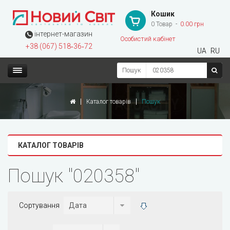
Кошик
0 Товар
0.00 грн
інтернет-магазин
Особистий кабінет
+38 (067) 518‑36‑72
UA
RU
Пошук
Каталог товарів
Пошук
КАТАЛОГ ТОВАРІВ
Пошук "020358"
Сортування