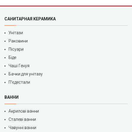
САНИТАРНАЯ КЕРАМИКА
Унітази
Раковини
Пісуари
Біде
Чаші Генуя
Бачки для унітазу
П'єдестали
ВАННИ
Акрилові ванни
Сталеві ванни
Чавунні ванни