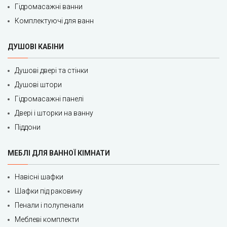
Гідромасажні ванни
Комплектуючі для ванн
ДУШОВІ КАБІНИ
Душові двері та стінки
Душові штори
Гідромасажні панелі
Двері і шторки на ванну
Піддони
МЕБЛІ ДЛЯ ВАННОЇ КІМНАТИ
Навісні шафки
Шафки під раковину
Пенали і полупенали
Меблеві комплекти