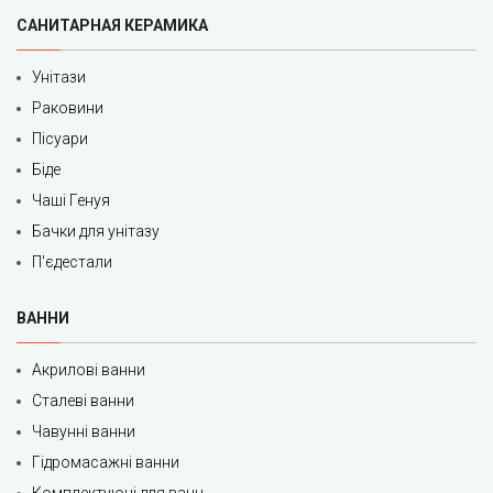
САНИТАРНАЯ КЕРАМИКА
Унітази
Раковини
Пісуари
Біде
Чаші Генуя
Бачки для унітазу
П'єдестали
ВАННИ
Акрилові ванни
Сталеві ванни
Чавунні ванни
Гідромасажні ванни