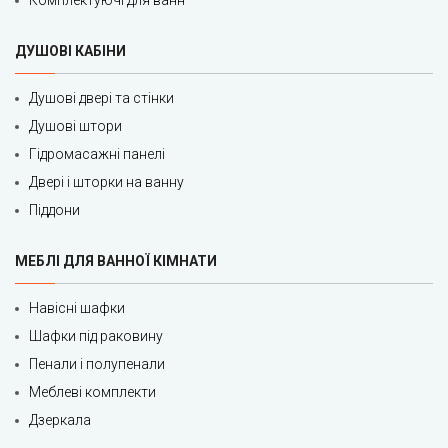
Комплектуючі для ванн
ДУШОВІ КАБІНИ
Душові двері та стінки
Душові штори
Гідромасажні панелі
Двері і шторки на ванну
Піддони
МЕБЛІ ДЛЯ ВАННОЇ КІМНАТИ
Навісні шафки
Шафки під раковину
Пенали і полупенали
Меблеві комплекти
Дзеркала