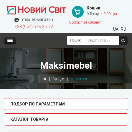
Кошик
0 Товар
0.00 грн
інтернет-магазин
Особистий кабінет
+38 (067) 518‑36‑72
UA
RU
Пошук
Maksimebel
Бренди
Maksimebel
ПОДБОР ПО ПАРАМЕТРАМ
КАТАЛОГ ТОВАРІВ