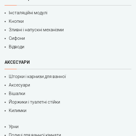
Інсталяційні модулі
Кнопки
Зливні і напускні механізми
Сифони
Відводи
АКСЕСУАРИ
Шторки і карнизи для ванної
Аксесуари
Вішалки
Йоржики і туалетні стійки
Килимки
Урни
Полиці для ванної кімнати